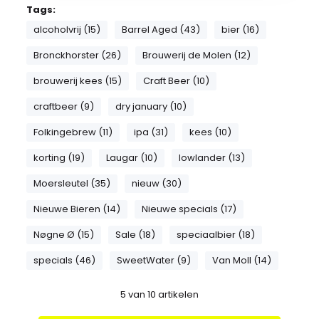
Tags:
alcoholvrij (15)
Barrel Aged (43)
bier (16)
Bronckhorster (26)
Brouwerij de Molen (12)
brouwerij kees (15)
Craft Beer (10)
craftbeer (9)
dry january (10)
Folkingebrew (11)
ipa (31)
kees (10)
korting (19)
Laugar (10)
lowlander (13)
Moersleutel (35)
nieuw (30)
Nieuwe Bieren (14)
Nieuwe specials (17)
Nøgne Ø (15)
Sale (18)
speciaalbier (18)
specials (46)
SweetWater (9)
Van Moll (14)
5
van
10
artikelen