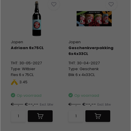
Jopen
Jopen
Adriaan 6x75CL
Geschenkverpakking
6x4x33CL
THT: 30-05-2027
THT: 30-04-2027
Type: Witbier
Type: Geschenk
Fles 6 x 75CL
Blik 6 x 4x33CL
Alc %: 5,00
Alc %: 5,80
3.45
Statiegeld: Blik 24x0,15
Op voorraad
Op voorraad
€--,--
€--,--
€--,--
€--,--
Excl. btw
Excl. btw