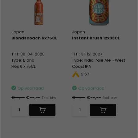
Jopen
Jopen
Blondscoach 6x75CL
Instant Krush 12x33CL
THT: 30-04-2028
THT: 31-12-2027
Type: Blond
Type: India Pale Ale - West
Fles 6 x 75CL
Coast IPA
Alc %: 6,50
Blik 12 x 33CL
3.57
Alc %: 7,00
Statiegeld: Blik 12x0,15
Op voorraad
Op voorraad
€--,--
€--,--
€--,--
€--,--
Excl. btw
Excl. btw