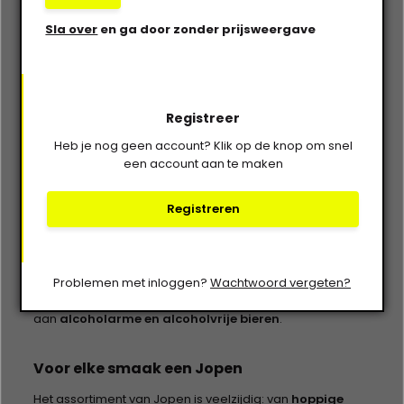
In 2010 opende Jopen haar brouwerij in de imposante,
omgebouwde
Jacobskerk
, een unieke locatie waar
Sla over
en ga door zonder prijsweergave
geschiedenis, gastronomie en bier samenkomen.
Daarnaast beschikt Jopen over een moderne bottellijn in
de
Waarderpolder
, waarmee ze op grotere schaal
kunnen produceren zonder in te leveren op kwaliteit of
Registreer
ambacht.
Heb je nog geen account? Klik op de knop om snel
een account aan te maken
Duurzaam, lokaal en innovatief
Registreren
Jopen combineert traditie met vernieuwing. De brouwerij
is toegewijd aan
duurzaamheid
en werkt actief samen
met
lokale ondernemers
om innovatieve bierstijlen te
ontwikkelen. Ook stimuleert Jopen een
gezonde
Problemen met inloggen?
Wachtwoord vergeten?
levensstijl
, met onder andere een groeiend aanbod
aan
alcoholarme en alcoholvrije bieren
.
Voor elke smaak een Jopen
Het assortiment van Jopen is veelzijdig: van
hoppige