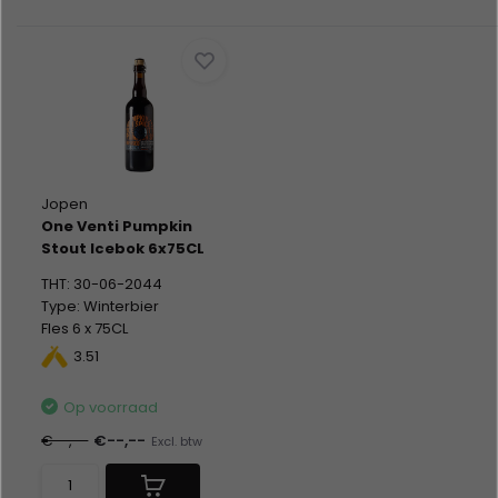
Jopen
One Venti Pumpkin
Stout Icebok 6x75CL
THT: 30-06-2044
Type: Winterbier
Fles 6 x 75CL
Alc %: 12,50
3.51
Op voorraad
€--,--
€--,--
Excl. btw