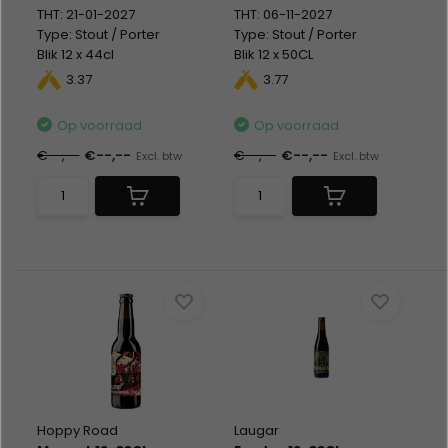
THT: 21-01-2027
THT: 06-11-2027
Type: Stout / Porter
Type: Stout / Porter
Blik 12 x 44cl
Blik 12 x 50CL
Alc %: 5,20
Alc %: 7,00
3.37
3.77
Statiegeld: Blik 12x0,15
Statiegeld: Blik 12x0,15
Op voorraad
Op voorraad
€--,--
€--,--
€--,--
€--,--
Excl. btw
Excl. btw
Hoppy Road
Laugar