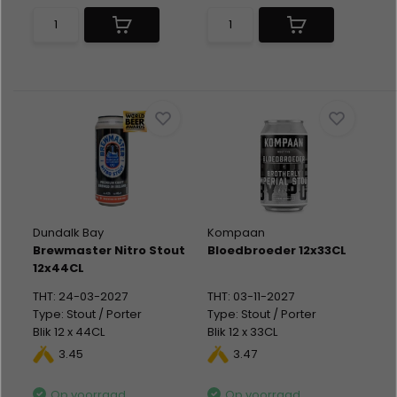
Dundalk Bay
Kompaan
Brewmaster Nitro Stout
Bloedbroeder 12x33CL
12x44CL
THT: 24-03-2027
THT: 03-11-2027
Type: Stout / Porter
Type: Stout / Porter
Blik 12 x 44CL
Blik 12 x 33CL
Alc %: 4,20
Alc %: 9,10
3.45
3.47
Statiegeld: Blik 12x0,15
Statiegeld: Blik 12x0,15
Op voorraad
Op voorraad