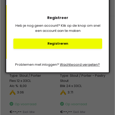
Registreer
Heb je nog geen account? Klik op de knop om snel
een account aan te maken
Registreren
Berging Brouwerij
Brouwerij Kees
DS26 - Dry Stout
Ready to Crumble
Problemen met inloggen?
Wachtwoord vergeten?
Bourbon Infused 12x33CL
24x33CL
Type: Stout / Porter
Type: Stout / Porter - Pastry
Fles 12 x 33CL
Stout
Alc %: 8,00
Blik 24 x 33CL
Alc %: 10,00
3.06
3.71
Statiegeld: Blik 24x0,15
Op voorraad
Op voorraad
€--,--
€--,--
Excl. btw
Excl. btw