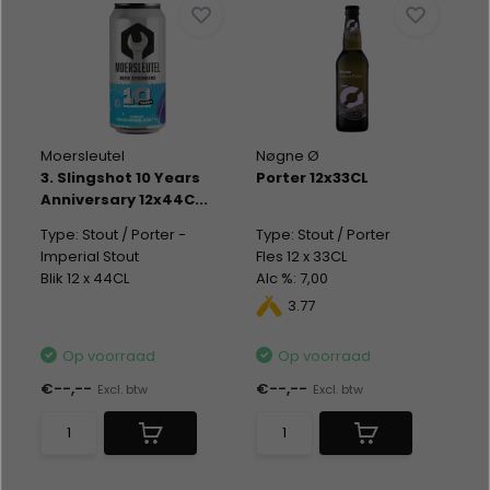
Moersleutel
Nøgne Ø
3. Slingshot 10 Years
Porter 12x33CL
Anniversary 12x44C...
Type: Stout / Porter -
Type: Stout / Porter
Imperial Stout
Fles 12 x 33CL
Blik 12 x 44CL
Alc %: 7,00
Alc %: 11,00
3.77
Statiegeld: Blik 12x0,15
Op voorraad
Op voorraad
€--,--
€--,--
Excl. btw
Excl. btw