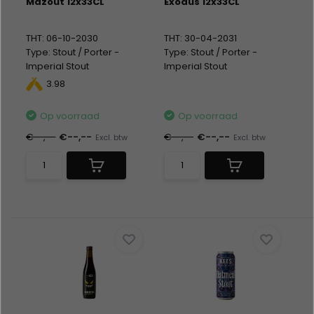
Mazout 12x33CL
Exodus 12x33CL
THT: 06-10-2030
THT: 30-04-2031
Type: Stout / Porter -
Type: Stout / Porter -
Imperial Stout
Imperial Stout
Fles 12 x 33CL
Fles 12 x 33CL
3.98
Alc %: 12,00
Alc %: 10,00
Op voorraad
Op voorraad
€--,--
€--,--
€--,--
€--,--
Excl. btw
Excl. btw