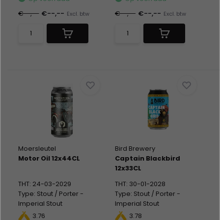
€--,--
€--,--
€--,--
€--,--
Excl. btw
Excl. btw
Moersleutel
Bird Brewery
Motor Oil 12x44CL
Captain Blackbird
12x33CL
THT: 24-03-2029
THT: 30-01-2028
Type: Stout / Porter -
Type: Stout / Porter -
Imperial Stout
Imperial Stout
Blik 12 x 44CL
Blik 12 x 33CL
3.76
3.78