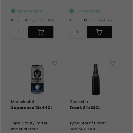
Alc %: 12,00
Alc %: 10,00
Statiegeld: Blik 12x0,15
Statiegeld: Blik 12x0,15
Op voorraad
Op voorraad
€--,--
€--,--
€--,--
€--,--
Excl. btw
Excl. btw
Moersleutel
Gooische
Supernova 12x44CL
Zwart 24x33CL
Type: Stout / Porter -
Type: Stout / Porter
Imperial Stout
Fles 24 x 33CL