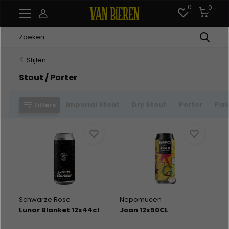
0
0
Stijlen
Stout / Porter
Imperial Stout
Dry Stout
Porter
Pas
Filters
Schwarze Rose
Nepomucen
Lunar Blanket 12x44cl
Joan 12x50CL