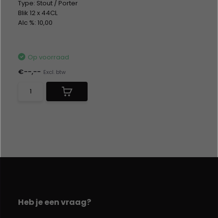
Type: Stout / Porter
Blik 12 x 44CL
Alc %: 10,00
Statiegeld: Blik 12x0,15
Op voorraad
€--,--
Excl. btw
Heb je een vraag?