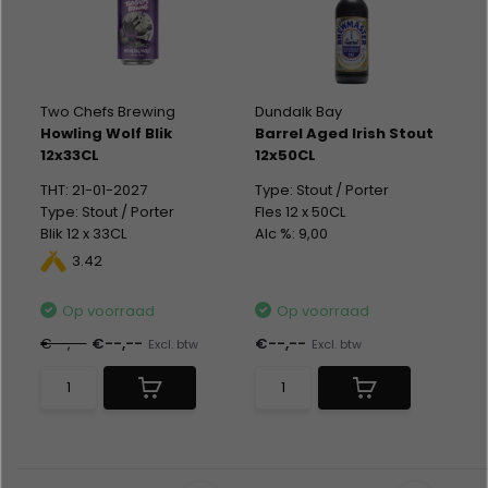
Two Chefs Brewing
Dundalk Bay
Howling Wolf Blik
Barrel Aged Irish Stout
12x33CL
12x50CL
THT: 21-01-2027
Type: Stout / Porter
Type: Stout / Porter
Fles 12 x 50CL
Blik 12 x 33CL
Alc %: 9,00
Alc %: 8,00
Statiegeld: Blik 12x0,15
3.42
Statiegeld: Blik 12x0,15
Op voorraad
Op voorraad
€--,--
€--,--
€--,--
Excl. btw
Excl. btw