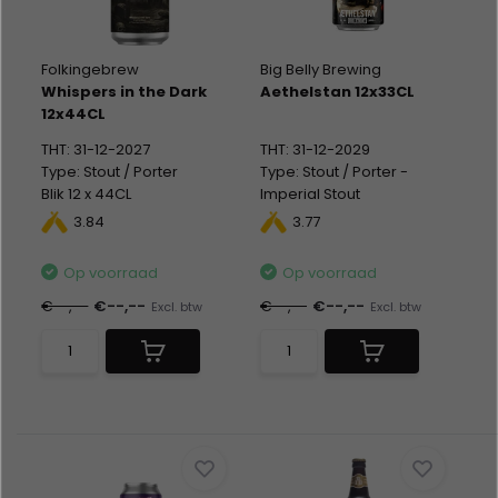
Folkingebrew
Big Belly Brewing
Whispers in the Dark
Aethelstan 12x33CL
12x44CL
THT: 31-12-2027
THT: 31-12-2029
Type: Stout / Porter
Type: Stout / Porter -
Blik 12 x 44CL
Imperial Stout
Alc %: 12,00
Blik 12 x 33CL
3.84
3.77
Statiegeld: Blik 12x0,15
Alc %: 10,00
Statiegeld: Blik 12x0,15
Op voorraad
Op voorraad
€--,--
€--,--
€--,--
€--,--
Excl. btw
Excl. btw