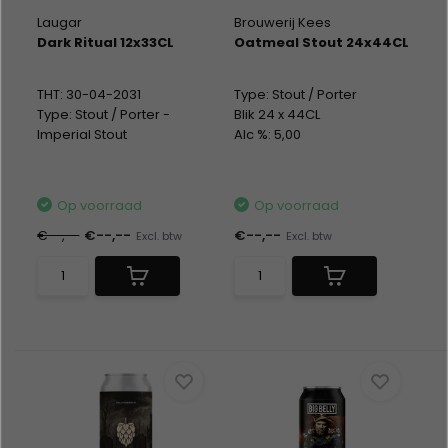
Laugar
Brouwerij Kees
Dark Ritual 12x33CL
Oatmeal Stout 24x44CL
THT: 30-04-2031
Type: Stout / Porter
Type: Stout / Porter -
Blik 24 x 44CL
Imperial Stout
Alc %: 5,00
Fles 12 x 33CL
Statiegeld: Blik 24x0,15
Alc %: 10,00
Op voorraad
Op voorraad
€--,--
€--,--
€--,--
Excl. btw
Excl. btw