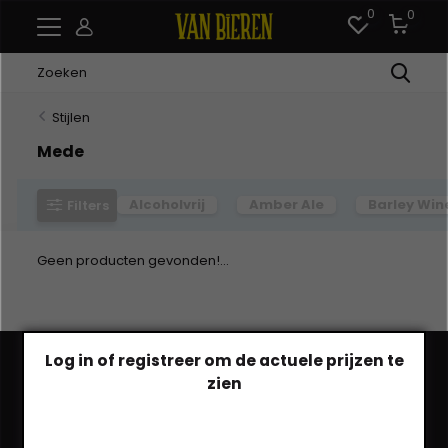
0
0
Stijlen
Mede
Alcoholvrij
Amber Ale
Barley Win
Filters
Geen producten gevonden!...
Log in of registreer om de actuele prijzen te
zien
Heb je een vraag?