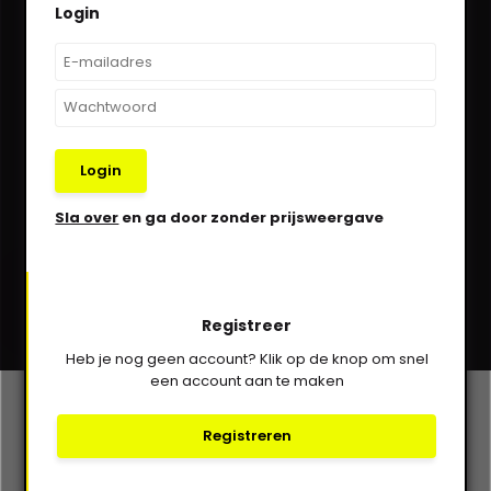
Login
We helpen je graag via Whatsapp!
Kom in contact!
030-6332929
Login
verkoop@vanbieren.nl
Sla over
en ga door zonder prijsweergave
Abonneer
Registreer
* Lees hier de wettelijke beperkingen
Heb je nog geen account? Klik op de knop om snel
een account aan te maken
Klantenservice
Registreren
Mijn account