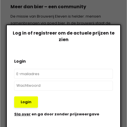
Meer dan bier – een community
De missie van Brouwerij Eleven is helder: mensen
samenbrengen via goed bier. In de brouwerij staat de
deur altijd open. Proeverijen, open dagen en events
Log in of registreer om de actuele prijzen te
vormen de basis voor een
community van
zien
bierliefhebbers
. Hier ervaar je niet alleen smaak, maar
ook sfeer, ambacht en verbinding.
Login
Ontdek Brouwerij Eleven bij Van Bieren
Proef het vakmanschap van deze
Utrechtse craft
brouwerij
.
Bekijk het aanbod van Brouwerij Eleven bij
Van Bieren
en laat je verrassen door hop, hart en
overtuiging in elk glas.
Login
Sla over
en ga door zonder prijsweergave