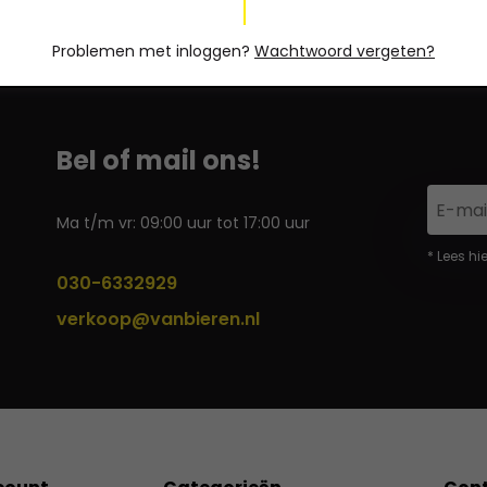
Problemen met inloggen?
Wachtwoord vergeten?
Bel of mail ons!
Ma t/m vr: 09:00 uur tot 17:00 uur
* Lees hi
030-6332929
verkoop@vanbieren.nl