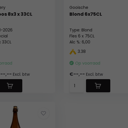
ery
Gooische
os 8x3 x 33CL
Blond 6x75CL
11-2026
Type: Blond
cial
Fles 6 x 75CL
 x 33CL
Alc %: 6,00
00
3.38
: Blik 24x0,15
orraad
Op voorraad
--,--
€--,--
Excl. btw
Excl. btw