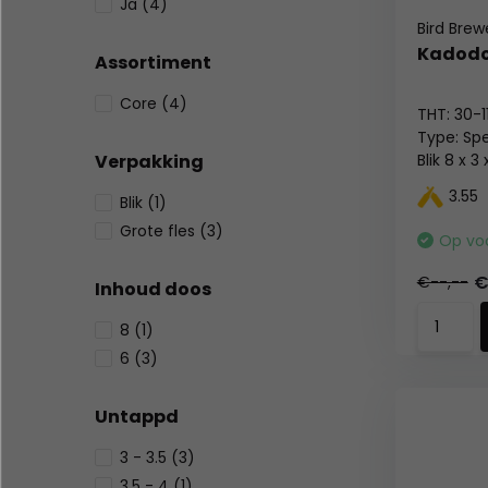
Ja
(4)
Bird Brew
Kadodo
Assortiment
Core
(4)
THT: 30-
Type: Spe
Verpakking
Blik 8 x 3
Alc %: 6,
3.55
Blik
(1)
Statiegeld
Grote fles
(3)
Op vo
€
€--,--
Inhoud doos
8
(1)
6
(3)
Untappd
3 - 3.5
(3)
3.5 - 4
(1)