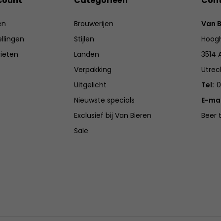
count
Categorieën
Con
en
Brouwerijen
Van B
ellingen
Stijlen
Hoogh
rieten
Landen
3514 
Verpakking
Utrec
Uitgelicht
Tel:
0
Nieuwste specials
E-mai
Exclusief bij Van Bieren
Beer 
Sale