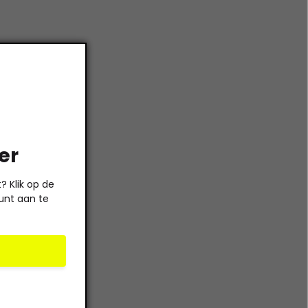
er
 Klik op de
unt aan te