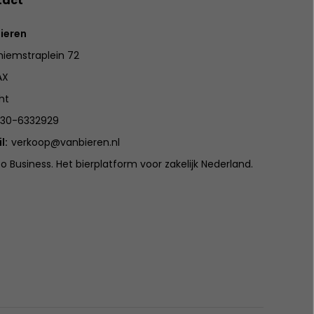
tact
ieren
iemstraplein 72
AX
ht
30-6332929
l:
verkoop@vanbieren.nl
to Business. Het bierplatform voor zakelijk Nederland.