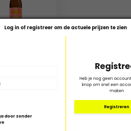
Log in of registreer om de actuele prijzen te zien
Brewing
liefde 6x75CL
son
Registre
75CL
60
Heb je nog geen account?
knop om snel een acco
maken
orraad
xcl. btw
Registreren
a door zonder
ve