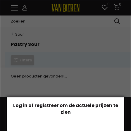
0
0
Sour
Pastry Sour
Filters
Geen producten gevonden!...
Log in of registreer om de actuele prijzen te
zien
Heb je een vraag?