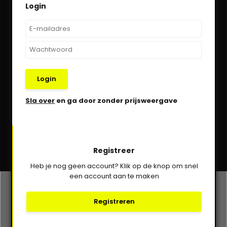
Login
We helpen je graag via Whatsapp!
Kom in contact!
030-6332929
Login
verkoop@vanbieren.nl
Sla over
en ga door zonder prijsweergave
Abonneer
Registreer
* Lees hier de wettelijke beperkingen
Heb je nog geen account? Klik op de knop om snel
een account aan te maken
Klantenservice
Registreren
Mijn account