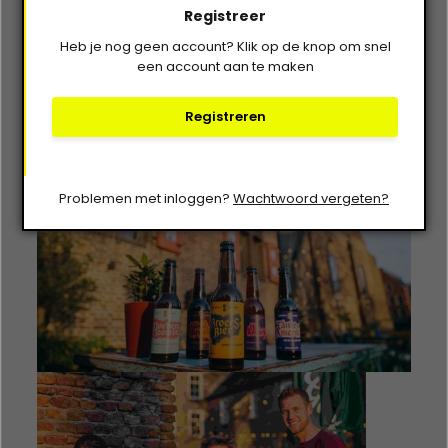
Registreer
Benieuwd naar de bieren van deze innovatieve Zwolse
Heb je nog geen account? Klik op de knop om snel
brouwerij?
Ontdek het assortiment van Brouwerij
een account aan te maken
Allema bij Van Bieren
en proef de passie, het
vakmanschap en de toekomstvisie in elk glas.
Registreren
Problemen met inloggen?
Wachtwoord vergeten?