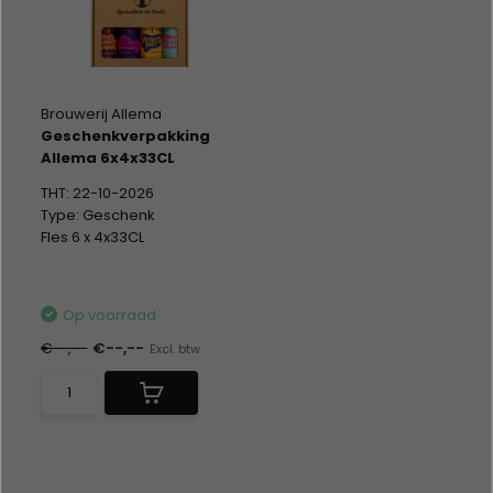
Brouwerij Allema
Geschenkverpakking
Allema 6x4x33CL
THT: 22-10-2026
Type: Geschenk
Fles 6 x 4x33CL
Alc %: 6,00
Op voorraad
€--,--
€--,--
Excl. btw