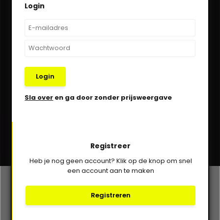
Login
We helpen je graag via Whatsapp!
Kom in contact!
030-6332929
Login
verkoop@vanbieren.nl
Sla over
en ga door zonder prijsweergave
Abonneer
Registreer
* Lees hier de wettelijke beperkingen
Heb je nog geen account? Klik op de knop om snel
een account aan te maken
Klantenservice
Registreren
Mijn account