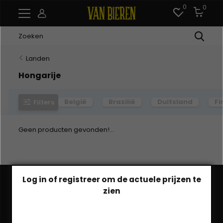
0
0
Landen
Hongarije
België
Brazilië
Duitsland
Fi
Filters
Geen producten gevonden!...
Log in of registreer om de actuele prijzen te
zien
Heb je een vraag?