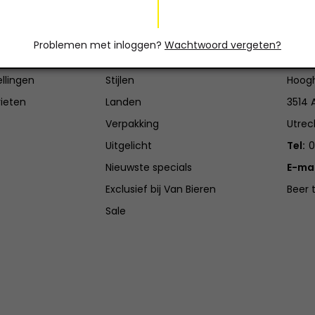
count
Categorieën
Con
Problemen met inloggen?
Wachtwoord vergeten?
en
Brouwerijen
Van B
ellingen
Stijlen
Hoogh
rieten
Landen
3514 
Verpakking
Utrec
Uitgelicht
Tel:
0
Nieuwste specials
E-mai
Exclusief bij Van Bieren
Beer 
Sale