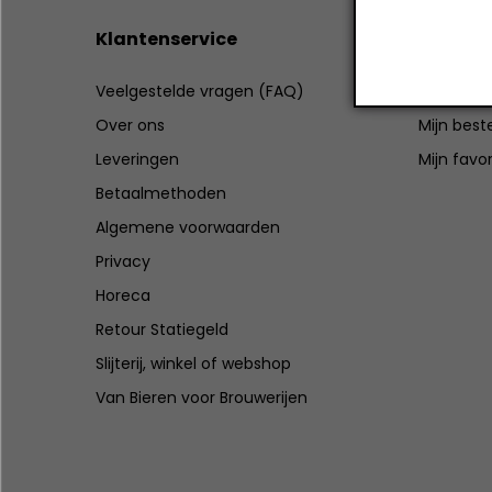
Klantenservice
Mijn ac
Veelgestelde vragen (FAQ)
Registrer
Over ons
Mijn best
Leveringen
Mijn favo
Betaalmethoden
Algemene voorwaarden
Privacy
Horeca
Retour Statiegeld
Slijterij, winkel of webshop
Van Bieren voor Brouwerijen