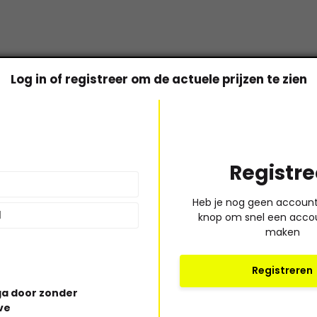
Log in of registreer om de actuele prijzen te zien
Bel of mail ons!
Registre
Ma t/m vr: 09:00 uur tot 17:00 uur
* Lees hi
Heb je nog geen account?
030-6332929
knop om snel een acco
verkoop@vanbieren.nl
maken
Registreren
a door zonder
ve