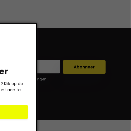
Abonneer
er
er de wettelijke beperkingen
 Klik op de
unt aan te