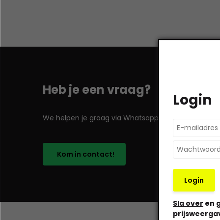
Heb je een vraag?
Login
We helpen je graag via Whatsapp!
Kom in contact!
Login
Sla over
en g
prijsweerga