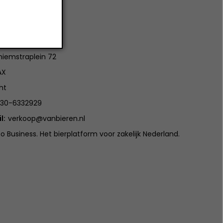
tact
ieren
iemstraplein 72
AX
ht
30-6332929
l:
verkoop@vanbieren.nl
to Business. Het bierplatform voor zakelijk Nederland.