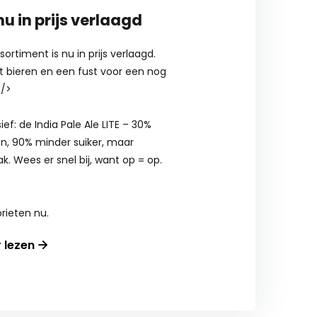
u in prijs verlaagd
ortiment is nu in prijs verlaagd.
t bieren en een fust voor een nog
 />
ef: de India Pale Ale LITE – 30%
ën, 90% minder suiker, maar
. Wees er snel bij, want op = op.
rieten nu.
r lezen