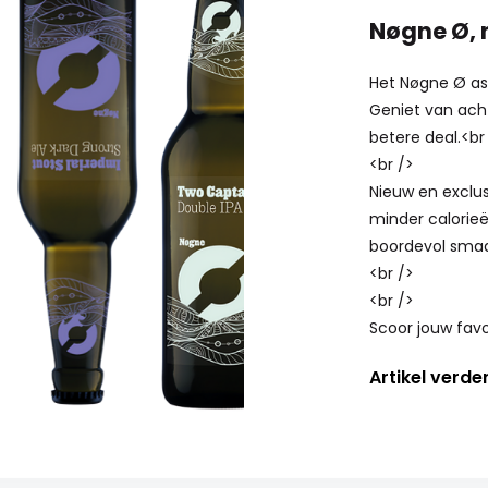
Nøgne Ø, n
Het Nøgne Ø ass
Geniet van ach
betere deal.<br
<br />
Nieuw en exclusi
minder calorie
boordevol smaak
<br />
<br />
Scoor jouw favo
Artikel verde