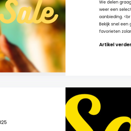
We delen graag
weer een selecti
aanbieding. <br
Bekijk snel een
favorieten zola
Artikel verde
025