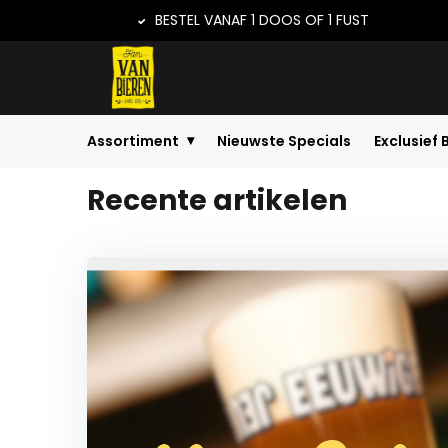
BESTEL VANAF 1 DOOS OF 1 FUST
Assortiment
Nieuwste Specials
Exclusief 
Home
Nieuws
Sale
Recente artikelen