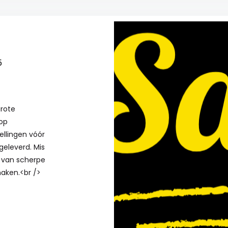
5
grote
 op
ellingen vóór
geleverd. Mis
t van scherpe
aken.<br />