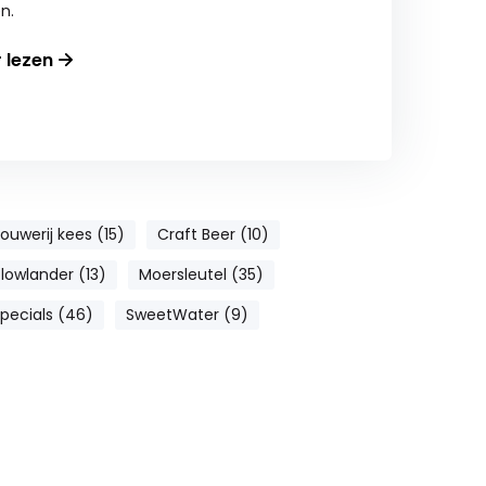
n.
r lezen
ouwerij kees (15)
Craft Beer (10)
lowlander (13)
Moersleutel (35)
specials (46)
SweetWater (9)