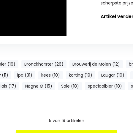
scherpste prijze
Artikel verde
bier (16)
Bronckhorster (26)
Brouwerij de Molen (12)
br
 (11)
ipa (31)
kees (10)
korting (19)
Laugar (10)
als (17)
Nøgne Ø (15)
Sale (18)
speciaalbier (18)
5
van
19
artikelen