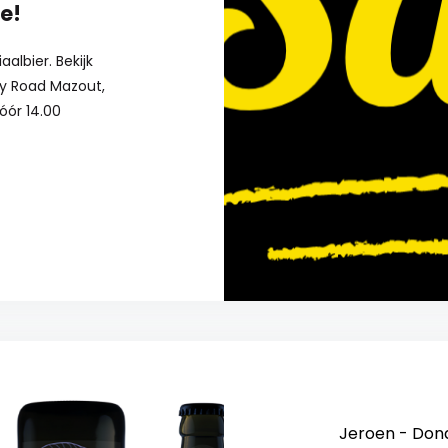
e!
albier. Bekijk
py Road Mazout,
óór 14.00
Jeroen - Don