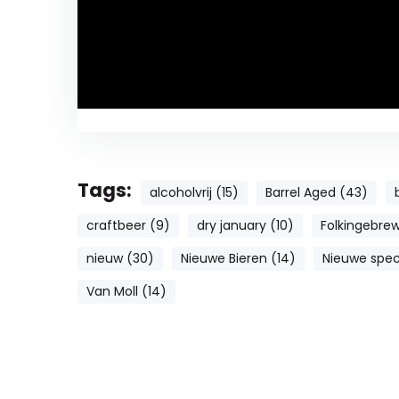
Tags:
alcoholvrij (15)
Barrel Aged (43)
craftbeer (9)
dry january (10)
Folkingebrew
nieuw (30)
Nieuwe Bieren (14)
Nieuwe speci
Van Moll (14)