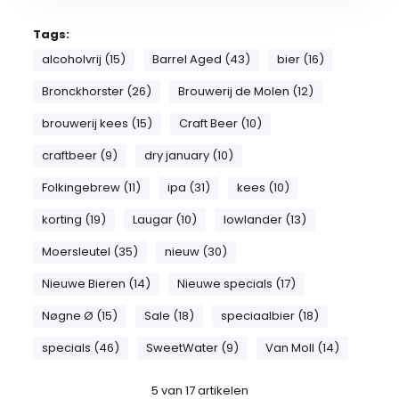
Tags:
alcoholvrij (15)
Barrel Aged (43)
bier (16)
Bronckhorster (26)
Brouwerij de Molen (12)
brouwerij kees (15)
Craft Beer (10)
craftbeer (9)
dry january (10)
Folkingebrew (11)
ipa (31)
kees (10)
korting (19)
Laugar (10)
lowlander (13)
Moersleutel (35)
nieuw (30)
Nieuwe Bieren (14)
Nieuwe specials (17)
Nøgne Ø (15)
Sale (18)
speciaalbier (18)
specials (46)
SweetWater (9)
Van Moll (14)
5
van
17
artikelen