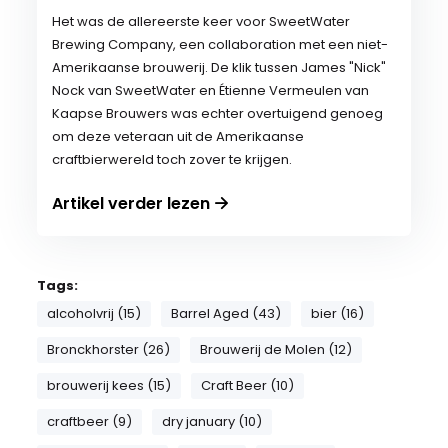
Het was de allereerste keer voor SweetWater
Brewing Company, een collaboration met een niet-
Amerikaanse brouwerij. De klik tussen James "Nick"
Nock van SweetWater en Étienne Vermeulen van
Kaapse Brouwers was echter overtuigend genoeg
om deze veteraan uit de Amerikaanse
craftbierwereld toch zover te krijgen.
Artikel verder lezen
Tags:
alcoholvrij (15)
Barrel Aged (43)
bier (16)
Bronckhorster (26)
Brouwerij de Molen (12)
brouwerij kees (15)
Craft Beer (10)
craftbeer (9)
dry january (10)