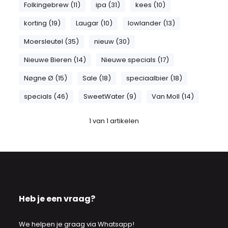
Folkingebrew (11)
ipa (31)
kees (10)
korting (19)
Laugar (10)
lowlander (13)
Moersleutel (35)
nieuw (30)
Nieuwe Bieren (14)
Nieuwe specials (17)
Nøgne Ø (15)
Sale (18)
speciaalbier (18)
specials (46)
SweetWater (9)
Van Moll (14)
1
van
1
artikelen
Heb je een vraag?
We helpen je graag via Whatsapp!