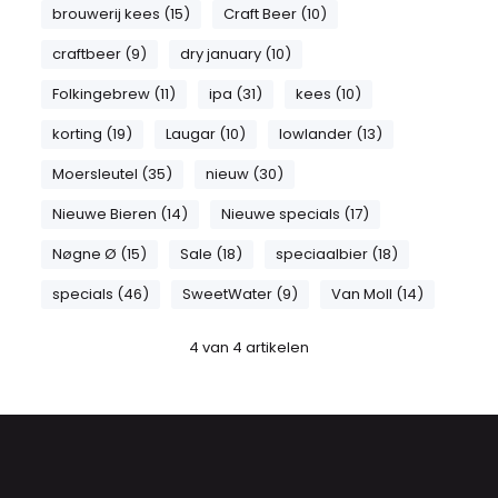
brouwerij kees (15)
Craft Beer (10)
craftbeer (9)
dry january (10)
Folkingebrew (11)
ipa (31)
kees (10)
korting (19)
Laugar (10)
lowlander (13)
Moersleutel (35)
nieuw (30)
Nieuwe Bieren (14)
Nieuwe specials (17)
Nøgne Ø (15)
Sale (18)
speciaalbier (18)
specials (46)
SweetWater (9)
Van Moll (14)
4
van
4
artikelen