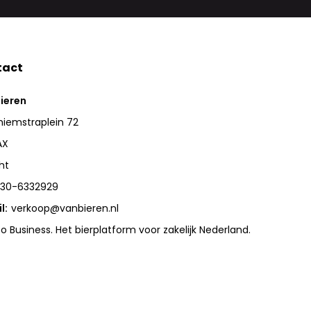
tact
ieren
iemstraplein 72
AX
ht
30-6332929
l:
verkoop@vanbieren.nl
to Business. Het bierplatform voor zakelijk Nederland.