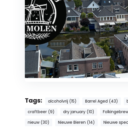
Tags:
alcoholvrij (15)
Barrel Aged (43)
craftbeer (9)
dry january (10)
Folkingebrew
nieuw (30)
Nieuwe Bieren (14)
Nieuwe speci