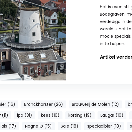
Het is even stil
Bodegraven, ma
verdedigd in de
wereld is het t
mooie specials 
in te helpen.
Artikel verde
bier (16)
Bronckhorster (26)
Brouwerij de Molen (12)
br
 (11)
ipa (31)
kees (10)
korting (19)
Laugar (10)
als (17)
Nøgne Ø (15)
Sale (18)
speciaalbier (18)