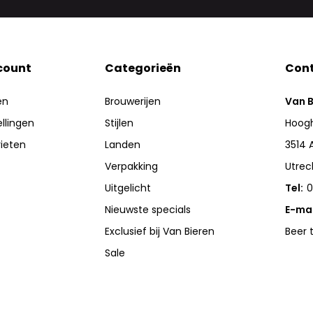
count
Categorieën
Con
en
Brouwerijen
Van B
ellingen
Stijlen
Hoogh
rieten
Landen
3514 
Verpakking
Utrec
Uitgelicht
Tel:
0
Nieuwste specials
E-mai
Exclusief bij Van Bieren
Beer 
Sale