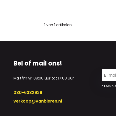
1
van
1
artikelen
Bel of mail ons!
Ma t/m vr: 09:00 uur tot 17:00 uur
* Lees hi
030-6332929
verkoop@vanbieren.nl