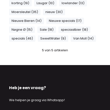
korting (19)
Laugar (10)
lowlander (13)
Moersleutel (35)
nieuw (30)
Nieuwe Bieren (14)
Nieuwe specials (17)
Nøgne Ø (15)
Sale (18)
speciaalbier (18)
specials (46)
SweetWater (9)
Van Moll (14)
5
van
5
artikelen
Heb je een vraag?
We helpen je graag via Whatsapp!