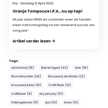
Evy - Dinsdag 12 April 2022
Oranje Tompouce I.P.A., nu op tap!
Dit jaar slaan HEMA en Lowlander weer de handen
ineen met koningsdag na een daverend succes van
vorig jaar!
Artikel verder lezen
Tags:
alcoholvrij (15)
Barrel Aged (43)
bier (16)
Bronckhorster (26)
Brouwerij de Molen (12)
brouwerij kees (15)
Craft Beer (10)
craftbeer (9)
dry january (10)
Folkingebrew (11)
ipa (31)
kees (10)