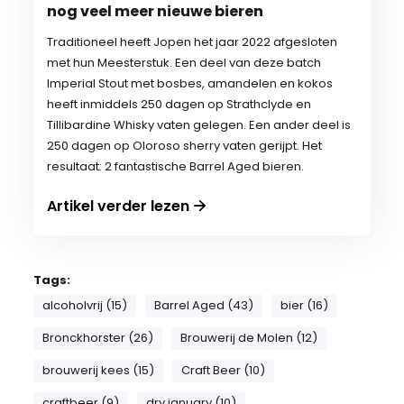
nog veel meer nieuwe bieren
Traditioneel heeft Jopen het jaar 2022 afgesloten
met hun Meesterstuk. Een deel van deze batch
Imperial Stout met bosbes, amandelen en kokos
heeft inmiddels 250 dagen op Strathclyde en
Tillibardine Whisky vaten gelegen. Een ander deel is
250 dagen op Oloroso sherry vaten gerijpt. Het
resultaat: 2 fantastische Barrel Aged bieren.
Artikel verder lezen
Tags:
alcoholvrij (15)
Barrel Aged (43)
bier (16)
Bronckhorster (26)
Brouwerij de Molen (12)
brouwerij kees (15)
Craft Beer (10)
craftbeer (9)
dry january (10)