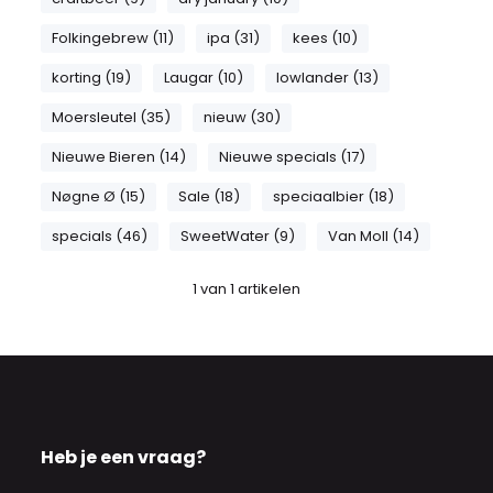
Folkingebrew (11)
ipa (31)
kees (10)
korting (19)
Laugar (10)
lowlander (13)
Moersleutel (35)
nieuw (30)
Nieuwe Bieren (14)
Nieuwe specials (17)
Nøgne Ø (15)
Sale (18)
speciaalbier (18)
specials (46)
SweetWater (9)
Van Moll (14)
1
van
1
artikelen
Heb je een vraag?