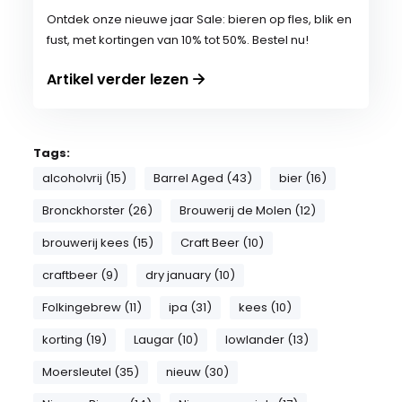
Ontdek onze nieuwe jaar Sale: bieren op fles, blik en
fust, met kortingen van 10% tot 50%. Bestel nu!
Artikel verder lezen
Tags:
alcoholvrij (15)
Barrel Aged (43)
bier (16)
Bronckhorster (26)
Brouwerij de Molen (12)
brouwerij kees (15)
Craft Beer (10)
craftbeer (9)
dry january (10)
Folkingebrew (11)
ipa (31)
kees (10)
korting (19)
Laugar (10)
lowlander (13)
Moersleutel (35)
nieuw (30)