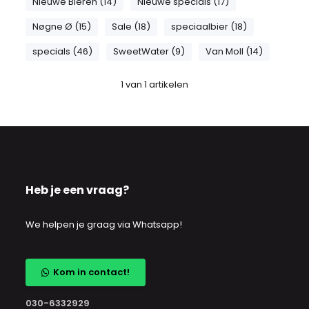
Nieuwe Bieren (14)
Nieuwe specials (17)
Nøgne Ø (15)
Sale (18)
speciaalbier (18)
specials (46)
SweetWater (9)
Van Moll (14)
1
van
1
artikelen
Heb je een vraag?
We helpen je graag via Whatsapp!
Kom in contact!
030-6332929