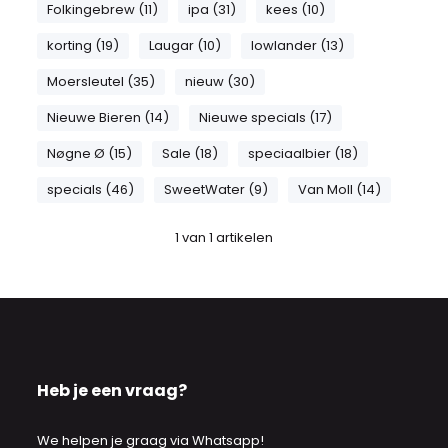
Folkingebrew (11)
ipa (31)
kees (10)
korting (19)
Laugar (10)
lowlander (13)
Moersleutel (35)
nieuw (30)
Nieuwe Bieren (14)
Nieuwe specials (17)
Nøgne Ø (15)
Sale (18)
speciaalbier (18)
specials (46)
SweetWater (9)
Van Moll (14)
1
van
1
artikelen
Heb je een vraag?
We helpen je graag via Whatsapp!