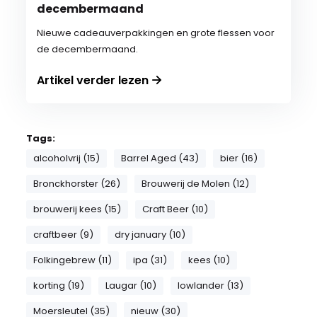
decembermaand
Nieuwe cadeauverpakkingen en grote flessen voor
de decembermaand.
Artikel verder lezen
Tags:
alcoholvrij (15)
Barrel Aged (43)
bier (16)
Bronckhorster (26)
Brouwerij de Molen (12)
brouwerij kees (15)
Craft Beer (10)
craftbeer (9)
dry january (10)
Folkingebrew (11)
ipa (31)
kees (10)
korting (19)
Laugar (10)
lowlander (13)
Moersleutel (35)
nieuw (30)