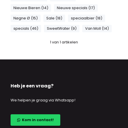
Nieuwe Bieren (14)
Nieuwe specials (17)
Nøgne Ø (15)
Sale (18)
speciaalbier (18)
specials (46)
SweetWater (9)
Van Moll (14)
1
van
1
artikelen
Heb je een vraag?
We helpen je graag via Whatsapp!
Kom in contact!