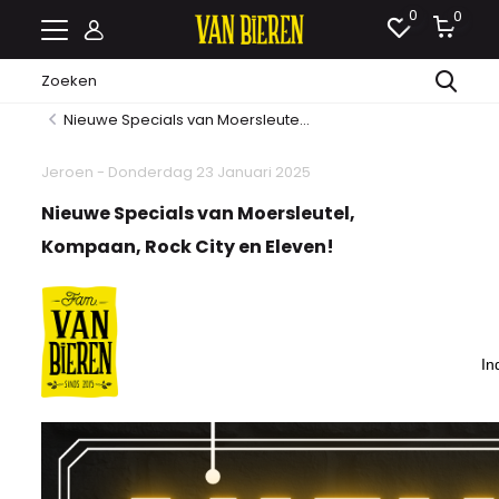
0
0
Nieuwe Specials van Moersleute...
Jeroen - Donderdag 23 Januari 2025
Nieuwe Specials van Moersleutel,
Kompaan, Rock City en Eleven!
In