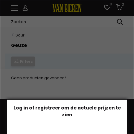
0
0
Sour
Geuze
Filters
Geen producten gevonden!...
Log in of registreer om de actuele prijzen te
zien
Heb je een vraag?