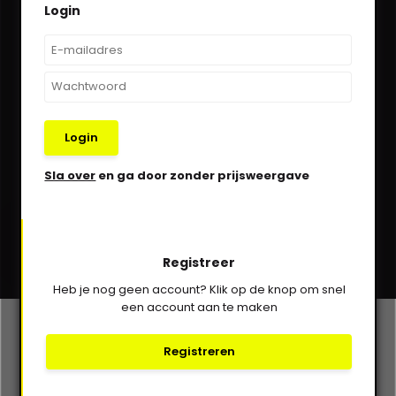
Login
We helpen je graag via Whatsapp!
Kom in contact!
030-6332929
Login
verkoop@vanbieren.nl
Sla over
en ga door zonder prijsweergave
Abonneer
Registreer
* Lees hier de wettelijke beperkingen
Heb je nog geen account? Klik op de knop om snel
een account aan te maken
Klantenservice
Registreren
Mijn account