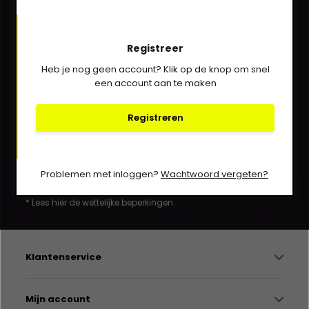
We helpen je graag via Whatsapp!
Registreer
Kom in contact!
Heb je nog geen account? Klik op de knop om snel
een account aan te maken
030-6332929
verkoop@vanbieren.nl
Registreren
Abonneer
Problemen met inloggen?
Wachtwoord vergeten?
* Lees hier de wettelijke beperkingen
Klantenservice
Mijn account