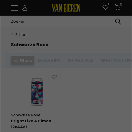
0
0
Stijlen
Schwarze Rose
Double IPA
Fruited Sour
West Coast IP
Filters
Schwarze Rose
Bright Like A Simon
12x44cl