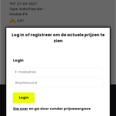
THT: 27-03-2027
Type: India Pale Ale -
Double IPA
Blik 12 x 44cl
3.87
Alc %: 7,60
Statiegeld: Blik 12x0,15
Op voorraad
Log in of registreer om de actuele prijzen te
€--,--
€--,--
zien
Excl. btw
Login
Login
Heb je een vraag?
Sla over
en ga door zonder prijsweergave