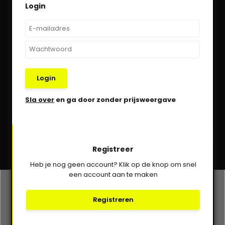
Login
We helpen je graag via Whatsapp!
Kom in contact!
030-6332929
Login
verkoop@vanbieren.nl
Sla over
en ga door zonder prijsweergave
Abonneer
Registreer
* Lees hier de wettelijke beperkingen
Heb je nog geen account? Klik op de knop om snel
een account aan te maken
Klantenservice
Registreren
Mijn account