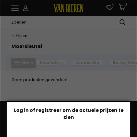
0
0
Stijlen
Moersleutel
Alcoholvrij
Amber Ale
Barley Win
Filters
Geen producten gevonden!...
Log in of registreer om de actuele prijzen te
zien
Heb je een vraag?