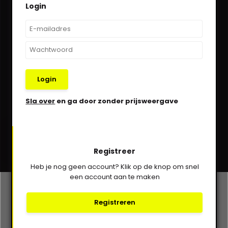
Login
We helpen je graag via Whatsapp!
Kom in contact!
030-6332929
Login
verkoop@vanbieren.nl
Sla over
en ga door zonder prijsweergave
Abonneer
Registreer
* Lees hier de wettelijke beperkingen
Heb je nog geen account? Klik op de knop om snel
een account aan te maken
Klantenservice
Registreren
Mijn account