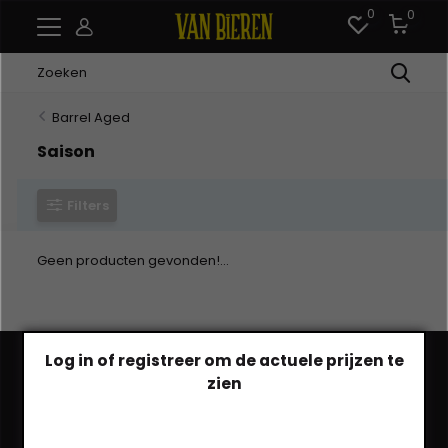
0
0
Barrel Aged
Saison
Filters
Geen producten gevonden!...
Log in of registreer om de actuele prijzen te
zien
Heb je een vraag?