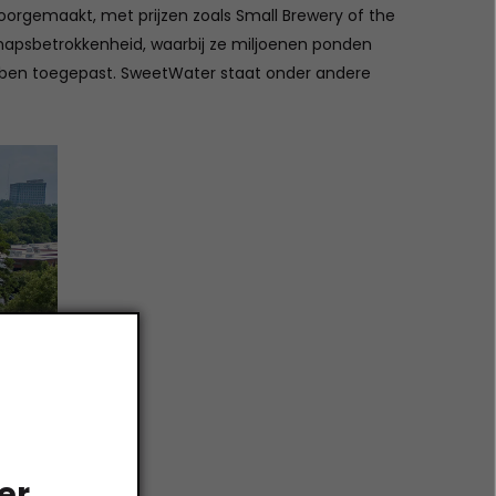
rgemaakt, met prijzen zoals Small Brewery of the
apsbetrokkenheid, waarbij ze miljoenen ponden
bben toegepast. SweetWater staat onder andere
er