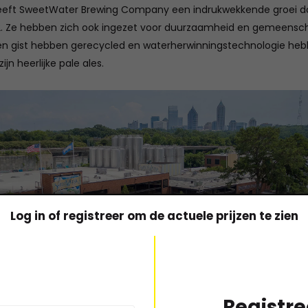
eeft SweetWater Brewing Company een indrukwekkende groei doo
2. Ze hebben zich ook ingezet voor duurzaamheid en gemeensch
en gist hebben gerecycled en waterherwinningstechnologie he
jn heerlijke pale ales.
Log in of registreer om de actuele prijzen te zien
Registre