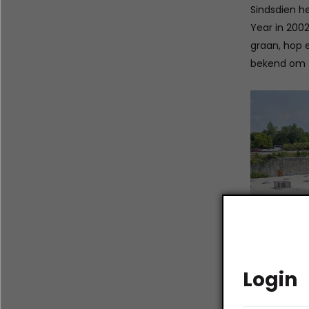
Sindsdien h
Year in 200
graan, hop 
bekend om zi
Login