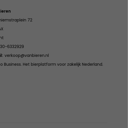
ieren
iemstraplein 72
AX
ht
30-6332929
l:
verkoop@vanbieren.nl
to Business. Het bierplatform voor zakelijk Nederland.