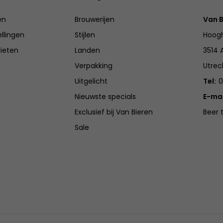
en
Brouwerijen
Van B
ellingen
Stijlen
Hoogh
rieten
Landen
3514 
Verpakking
Utrec
Uitgelicht
Tel:
0
Nieuwste specials
E-mai
Exclusief bij Van Bieren
Beer 
Sale