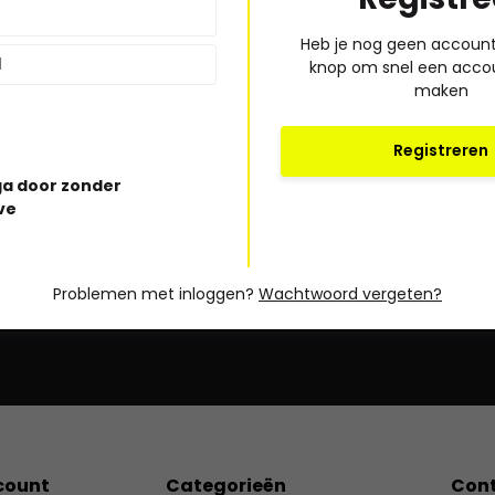
Heb je nog geen account?
knop om snel een acco
maken
Bel of mail ons!
Registreren
a door zonder
ve
Ma t/m vr: 09:00 uur tot 17:00 uur
* Lees hi
030-6332929
Problemen met inloggen?
Wachtwoord vergeten?
verkoop@vanbieren.nl
count
Categorieën
Con