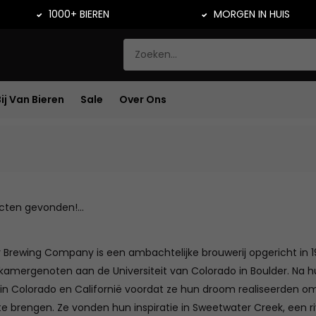
1000+ BIEREN
MORGEN IN HUIS
Bij Van Bieren
Sale
Over Ons
ten gevonden!...
Brewing Company is een ambachtelijke brouwerij opgericht in 19
kamergenoten aan de Universiteit van Colorado in Boulder. Na h
 in Colorado en Californië voordat ze hun droom realiseerden om
e brengen. Ze vonden hun inspiratie in Sweetwater Creek, een ri