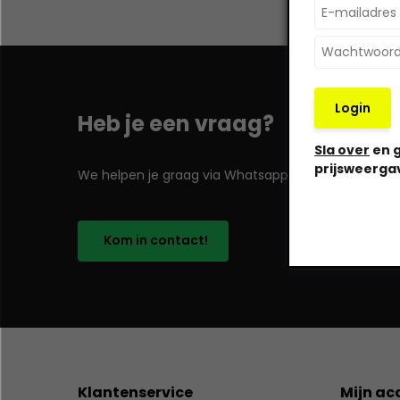
Login
Heb je een vraag?
Sla over
en g
prijsweerga
We helpen je graag via Whatsapp!
Kom in contact!
Klantenservice
Mijn ac