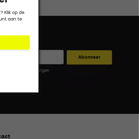
 Klik op de
unt aan te
Abonneer
er de wettelijke beperkingen
tact