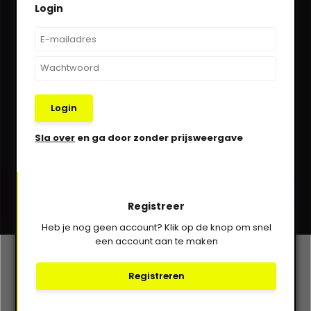
Login
We helpen je graag via Whatsapp!
Kom in contact!
030-6332929
Login
verkoop@vanbieren.nl
Sla over
en ga door zonder prijsweergave
Abonneer
Registreer
* Lees hier de wettelijke beperkingen
Heb je nog geen account? Klik op de knop om snel
een account aan te maken
Klantenservice
Registreren
Mijn account