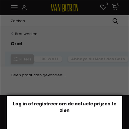
0
0
Brouwerijen
Oriel
100 Watt
Abbaye du Mont des Cats
Filters
Geen producten gevonden!...
Log in of registreer om de actuele prijzen te
zien
Heb je een vraag?