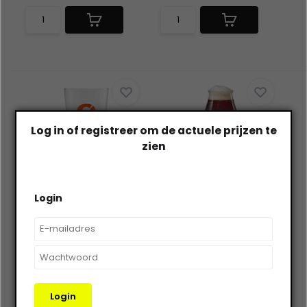
Log in of registreer om de actuele prijzen te
zien
Nøgne Ø
Nøgne Ø
No. 13 Glaswerk Vaasje
No. 50 Glas Tulp 25CL
Login
30CL
Type: Vaasje
Type: Vaasje
Inhoud 6x30CL
Inhoud 6x25CL
Login
Op voorraad
Op voorraad