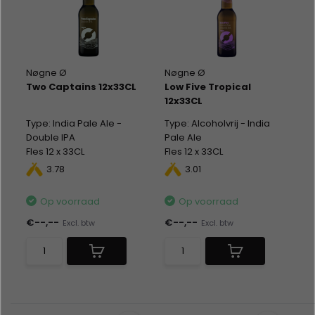
Nøgne Ø
Nøgne Ø
Two Captains 12x33CL
Low Five Tropical
12x33CL
Type: India Pale Ale -
Type: Alcoholvrij - India
Double IPA
Pale Ale
Fles 12 x 33CL
Fles 12 x 33CL
Alc %: 8,50
Alc %: 0,50
3.78
3.01
Op voorraad
Op voorraad
€--,--
€--,--
Excl. btw
Excl. btw