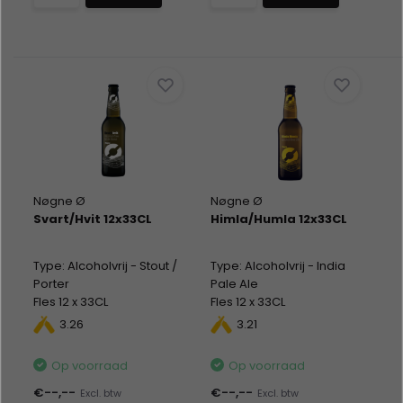
Nøgne Ø
Nøgne Ø
Svart/Hvit 12x33CL
Himla/Humla 12x33CL
Type: Alcoholvrij - Stout /
Type: Alcoholvrij - India
Porter
Pale Ale
Fles 12 x 33CL
Fles 12 x 33CL
Alc %: 0,00
Alc %: 0,00
3.26
3.21
Op voorraad
Op voorraad
€--,--
€--,--
Excl. btw
Excl. btw