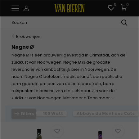
0
0
Brouwerijen
Nøgne Ø
Nøgne Ø is een brouwerij gevestigd in Grimstadt, aan de
zuidkust van Noorwegen. Nøgne Ø is de grootste
leverancier van ambachtelijk bier in Noorwegen. De
naam Nøgne Ø betekent "naakt eiland", een poëtische
term gebruikt om een van de ontelbare kale, barre
rotspunten te beschrijven die zichtbaar zijn voor de
zuidkust van Noorwegen. Met meer d
Toon meer
100 Watt
Abbaye du Mont des Cats
Filters