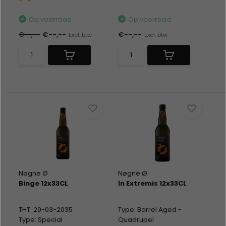
Op voorraad
Op voorraad
€--,--
€--,--
€--,--
Excl. btw
Excl. btw
Nøgne Ø
Nøgne Ø
Binge 12x33CL
In Extremis 12x33CL
THT: 29-03-2035
Type: Barrel Aged -
Type: Special
Quadrupel