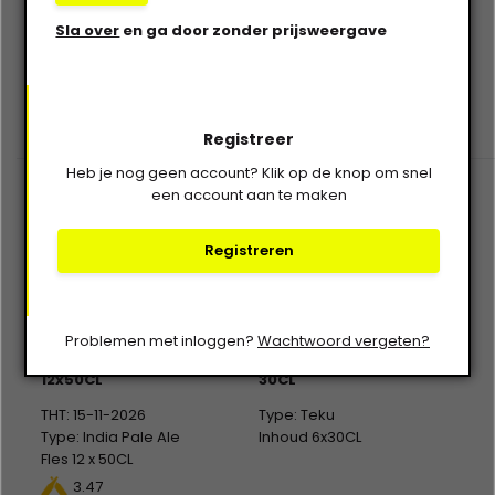
Sla over
en ga door zonder prijsweergave
€--,--
€--,--
Excl. btw
Excl. btw
Registreer
Heb je nog geen account? Klik op de knop om snel
een account aan te maken
Registreren
Nøgne Ø
Nøgne Ø
Problemen met inloggen?
Wachtwoord vergeten?
India Pale Ale Lite
No. 11 Glaswerk Teku
12x50CL
30CL
THT: 15-11-2026
Type: Teku
Type: India Pale Ale
Inhoud 6x30CL
Fles 12 x 50CL
Alc %: 7,00
3.47