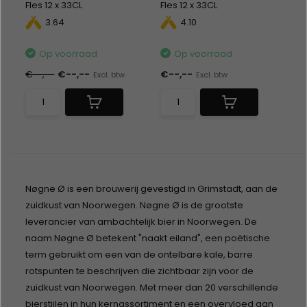
Fles 12 x 33CL
Fles 12 x 33CL
Alc %: 14,00
Alc %: 18,00
3.64
4.10
Op voorraad
Op voorraad
€--,--
€--,--
€--,--
Excl. btw
Excl. btw
Nøgne Ø is een brouwerij gevestigd in Grimstadt, aan de
zuidkust van Noorwegen. Nøgne Ø is de grootste
leverancier van ambachtelijk bier in Noorwegen. De
naam Nøgne Ø betekent "naakt eiland", een poëtische
term gebruikt om een van de ontelbare kale, barre
rotspunten te beschrijven die zichtbaar zijn voor de
zuidkust van Noorwegen. Met meer dan 20 verschillende
bierstijlen in hun kernassortiment en een overvloed aan