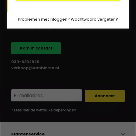
Heb je een vraag?
Problemen met inloggen?
Wachtwoord vergeten?
We helpen je graag via Whatsapp!
Kom in contact!
030-6332929
verkoop@vanbieren.nl
Abonneer
* Lees hier de wettelijke beperkingen
Klantenservice