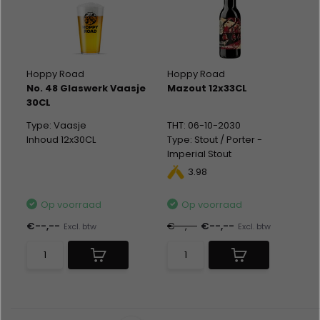
Hoppy Road
Hoppy Road
No. 48 Glaswerk Vaasje
Mazout 12x33CL
30CL
Type: Vaasje
THT: 06-10-2030
Inhoud 12x30CL
Type: Stout / Porter -
Imperial Stout
Fles 12 x 33CL
3.98
Alc %: 12,00
Op voorraad
Op voorraad
€--,--
€--,--
€--,--
Excl. btw
Excl. btw