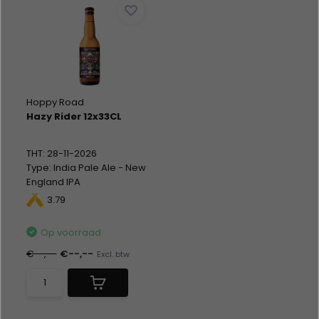
Hoppy Road
Hazy Rider 12x33CL
THT: 28-11-2026
Type: India Pale Ale - New
England IPA
Fles 12 x 33CL
3.79
Alc %: 6,40
Op voorraad
€--,--
€--,--
Excl. btw