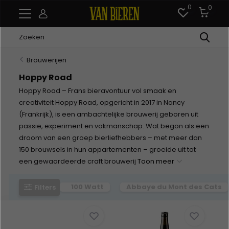
0
0
Brouwerijen
Hoppy Road
Hoppy Road – Frans bieravontuur vol smaak en
creativiteit Hoppy Road, opgericht in 2017 in Nancy
(Frankrijk), is een ambachtelijke brouwerij geboren uit
passie, experiment en vakmanschap. Wat begon als een
droom van een groep bierliefhebbers – met meer dan
150 brouwsels in hun appartementen – groeide uit tot
een gewaardeerde craft brouwerij
Toon meer
100 Watt
Abbaye du Mont des Cats
Filters