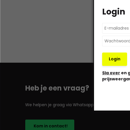
Login
Login
Sla over
en g
prijsweerga
Heb je een vraag?
We helpen je graag via Whatsapp!
Kom in contact!