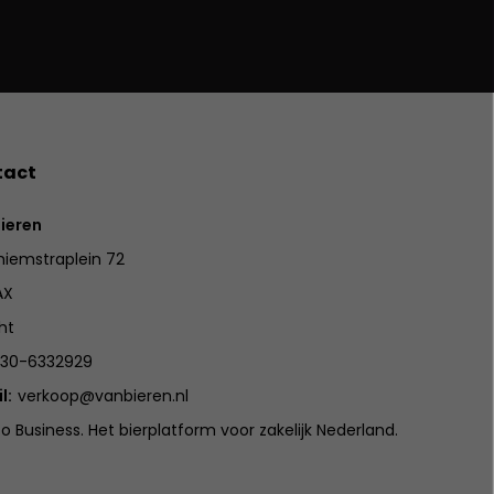
tact
ieren
iemstraplein 72
AX
ht
30-6332929
l:
verkoop@vanbieren.nl
to Business. Het bierplatform voor zakelijk Nederland.