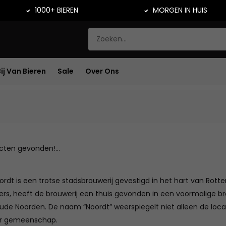
1000+ BIEREN
MORGEN IN HUIS
Bij Van Bieren
Sale
Over Ons
ten gevonden!...
ordt is een trotse stadsbrouwerij gevestigd in het hart van Rot
bers, heeft de brouwerij een thuis gevonden in een voormalige
ude Noorden. De naam “Noordt” weerspiegelt niet alleen de loc
ar gemeenschap.