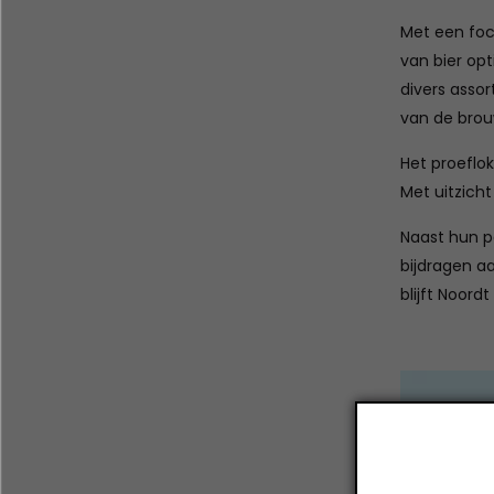
Met een focu
van bier op
divers assor
van de brouw
Het proeflo
Met uitzich
Naast hun p
bijdragen a
blijft Noord