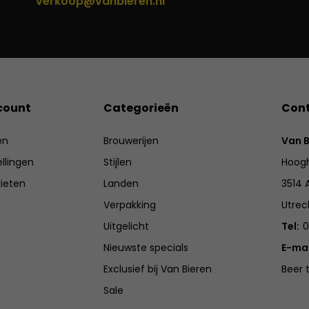
verkoop@vanbieren.nl
count
Categorieën
Con
en
Brouwerijen
Van B
ellingen
Stijlen
Hoogh
rieten
Landen
3514 
Verpakking
Utrec
Uitgelicht
Tel:
0
Nieuwste specials
E-mai
Exclusief bij Van Bieren
Beer 
Sale