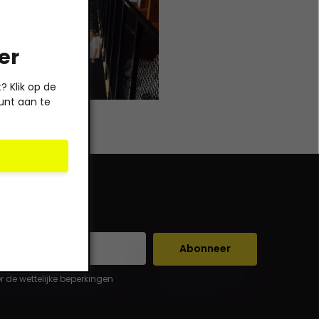
er
 Klik op de
unt aan te
Abonneer
er de wettelijke beperkingen