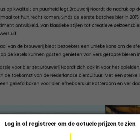
s op kwaliteit en puurheid legt Brouwerij Noordt de nadruk op d
timaal tot hun recht komen. Sinds de eerste batches bier in 201
timent ontwikkeld. Van klassieke stijlen tot creatieve seizoensbi
ers uit.
kaal van de brouwerij biedt bezoekers een unieke kans om de sfe
t op de ketels kunnen gasten genieten van vers getapte bieren
assie voor bier zet Brouwerij Noordt zich ook in voor het oplei
an de toekomst van de Nederlandse biercultuur. Met een sterke 
t een geliefd baken voor bierliefhebbers uit Rotterdam en ver daa
Log in of registreer om de actuele prijzen te zien