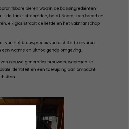
oordrinkbare bieren waarin de basisingrediënten
5 uit de tanks stroomden, heeft Noordt een breed en
eren, elk glas straalt de liefde en het vakmanschap
er van het brouwproces van dichtbij te ervaren.
 in een warme en uitnodigende omgeving.
den van nieuwe generaties brouwers, waarmee ze
lokale identiteit en een toewijding aan ambacht
rbuiten.