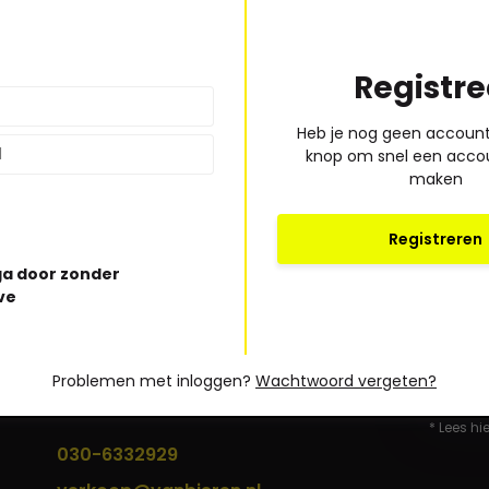
Registre
Heb je nog geen account?
knop om snel een acco
maken
Registreren
a door zonder
ve
Bel of mail ons!
Problemen met inloggen?
Wachtwoord vergeten?
Ma t/m vr: 09:00 uur tot 17:00 uur
* Lees hi
030-6332929