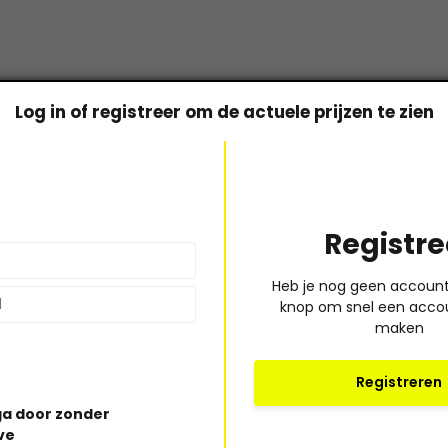
Log in of registreer om de actuele prijzen te zien
Bel of mail ons!
Registre
Ma t/m vr: 09:00 uur tot 17:00 uur
* Lees hi
Heb je nog geen account?
030-6332929
knop om snel een acco
verkoop@vanbieren.nl
maken
Registreren
a door zonder
ve