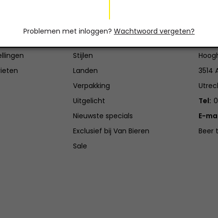
count
Categorieën
Con
Problemen met inloggen?
Wachtwoord vergeten?
en
Brouwerijen
Van B
ellingen
Stijlen
Hoogh
rieten
Landen
3514 
Verpakking
Utrec
Uitgelicht
Tel:
0
Nieuwste specials
E-mai
Exclusief bij Van Bieren
Beer 
Sale