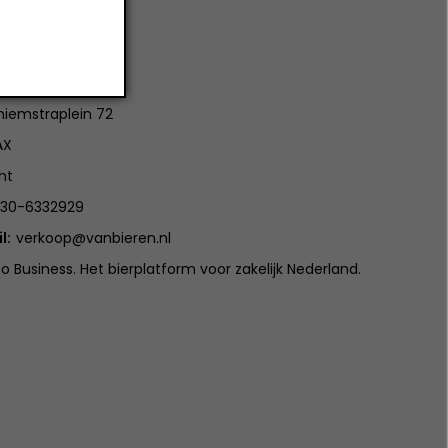
tact
ieren
iemstraplein 72
AX
ht
30-6332929
l:
verkoop@vanbieren.nl
to Business. Het bierplatform voor zakelijk Nederland.