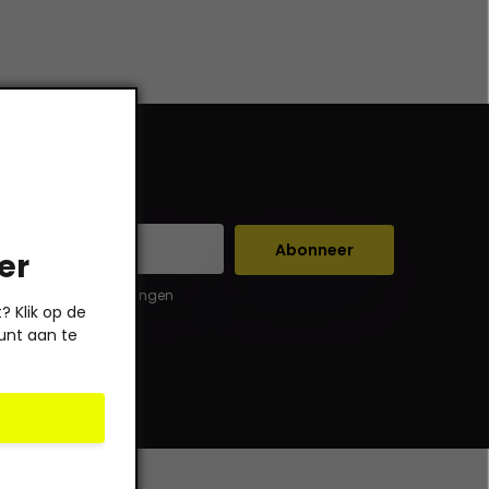
Abonneer
er
er de wettelijke beperkingen
 Klik op de
unt aan te