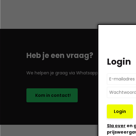
Heb je een vraag?
Login
We helpen je graag via Whatsapp!
Kom in contact!
Login
Sla over
en g
prijsweerga