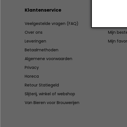
Klantenservice
Mijn ac
Veelgestelde vragen (FAQ)
Registrer
Over ons
Mijn best
Leveringen
Mijn favo
Betaalmethoden
Algemene voorwaarden
Privacy
Horeca
Retour Statiegeld
Slijterij, winkel of webshop
Van Bieren voor Brouwerijen