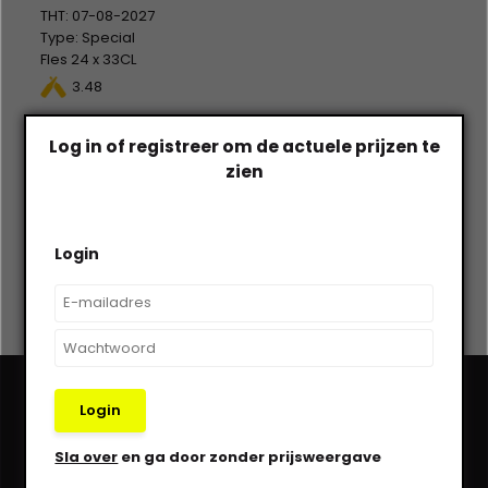
THT: 07-08-2027
Type: Special
Fles 24 x 33CL
Alc %: 8,00
3.48
Statiegeld: Fles 24x0,10 +
Krat 1,50
Op voorraad
Log in of registreer om de actuele prijzen te
€--,--
€--,--
zien
Excl. btw
Login
Login
Heb je een vraag?
Sla over
en ga door zonder prijsweergave