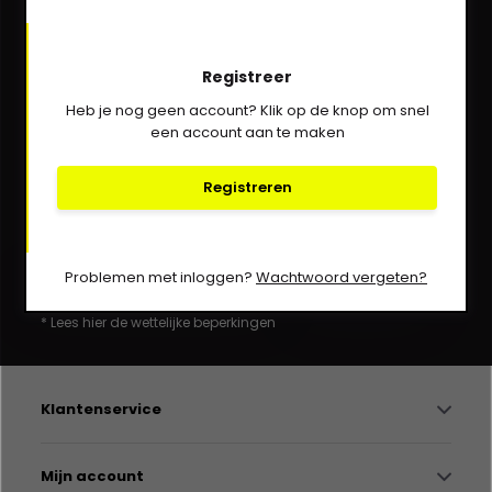
We helpen je graag via Whatsapp!
Registreer
Kom in contact!
Heb je nog geen account? Klik op de knop om snel
een account aan te maken
030-6332929
verkoop@vanbieren.nl
Registreren
Abonneer
Problemen met inloggen?
Wachtwoord vergeten?
* Lees hier de wettelijke beperkingen
Klantenservice
Mijn account