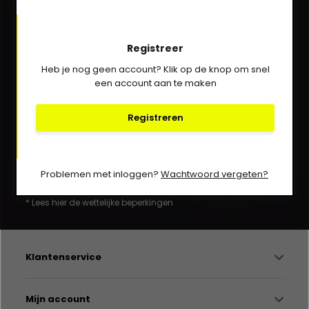
We helpen je graag via Whatsapp!
Registreer
Kom in contact!
Heb je nog geen account? Klik op de knop om snel
een account aan te maken
030-6332929
verkoop@vanbieren.nl
Registreren
Abonneer
Problemen met inloggen?
Wachtwoord vergeten?
* Lees hier de wettelijke beperkingen
Klantenservice
Mijn account