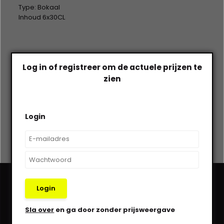
Type: Bokaal
Inhoud 6x30CL
Op voorraad
Log in of registreer om de actuele prijzen te
€--,--
zien
Excl. btw
Login
Login
Heb je een vraag?
Sla over
en ga door zonder prijsweergave