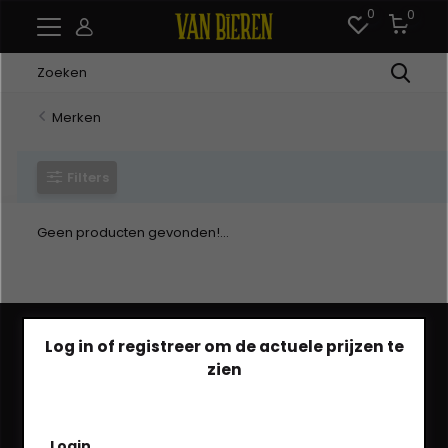
0
0
Merken
Filters
Geen producten gevonden!...
Log in of registreer om de actuele prijzen te
zien
Heb je een vraag?
Login
We helpen je graag via Whatsapp!