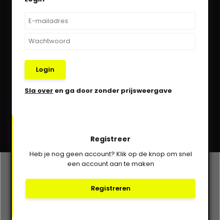
Kom in contact!
030-6332929
verkoop@vanbieren.nl
Login
Sla over
en ga door zonder prijsweergave
Abonneer
* Lees hier de wettelijke beperkingen
Registreer
Heb je nog geen account? Klik op de knop om snel
een account aan te maken
Klantenservice
Registreren
Mijn account