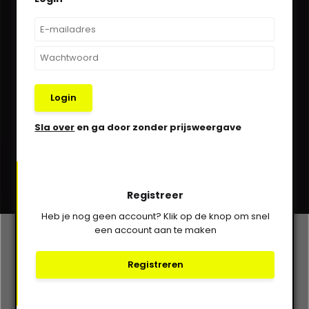
Kom in contact!
030-6332929
verkoop@vanbieren.nl
Login
Sla over
en ga door zonder prijsweergave
Abonneer
* Lees hier de wettelijke beperkingen
Registreer
Heb je nog geen account? Klik op de knop om snel
een account aan te maken
Klantenservice
Registreren
Mijn account