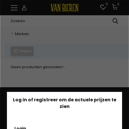
0
0
Merken
Filters
Geen producten gevonden!...
Log in of registreer om de actuele prijzen te
zien
Heb je een vraag?
Login
We helpen je graag via Whatsapp!