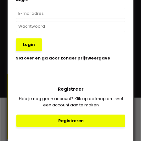
Kom in contact!
030-6332929
verkoop@vanbieren.nl
Login
Sla over
en ga door zonder prijsweergave
Abonneer
* Lees hier de wettelijke beperkingen
Registreer
Heb je nog geen account? Klik op de knop om snel
een account aan te maken
Klantenservice
Registreren
Mijn account