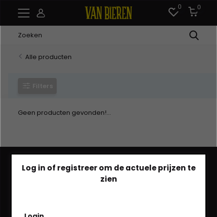
0
0
Alle producten
Filters
Geen producten gevonden!...
Log in of registreer om de actuele prijzen te
zien
Heb je een vraag?
Login
We helpen je graag via Whatsapp!