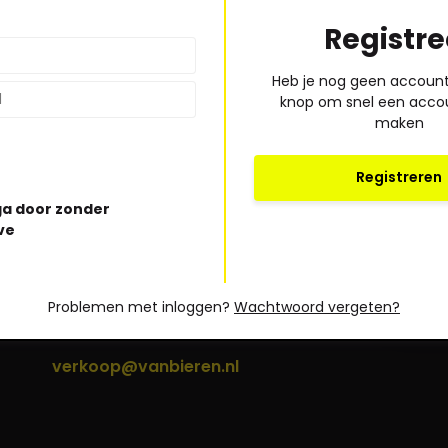
Registre
Heb je nog geen account?
knop om snel een acco
maken
Registreren
a door zonder
Bel of mail ons!
ve
Ma t/m vr: 09:00 uur tot 17:00 uur
Problemen met inloggen?
Wachtwoord vergeten?
* Lees hi
030-6332929
verkoop@vanbieren.nl