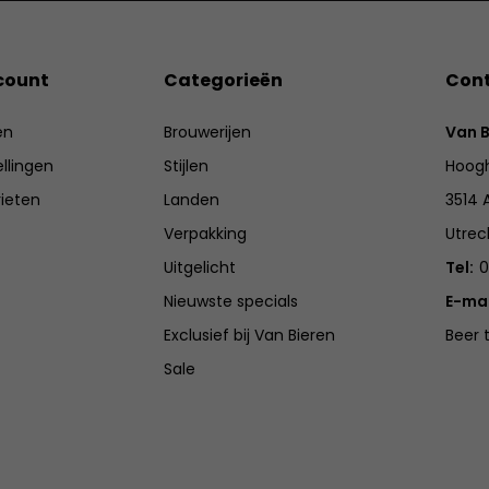
count
Categorieën
Con
en
Brouwerijen
Van B
ellingen
Stijlen
Hoogh
rieten
Landen
3514 
Verpakking
Utrec
Uitgelicht
Tel:
0
Nieuwste specials
E-mai
Exclusief bij Van Bieren
Beer 
Sale