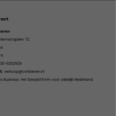
tact
ieren
iemstraplein 72
AX
ht
30-6332929
l:
verkoop@vanbieren.nl
to Business. Het bierplatform voor zakelijk Nederland.