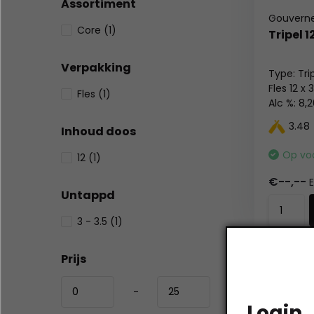
Assortiment
Gouvern
Core
(1)
Tripel 
Verpakking
Type: Tri
Fles 12 x 
Fles
(1)
Alc %: 8,
Statiegeld
3.48
Inhoud doos
Op vo
12
(1)
€--,--
E
Untappd
3 - 3.5
(1)
Prijs
-
Login