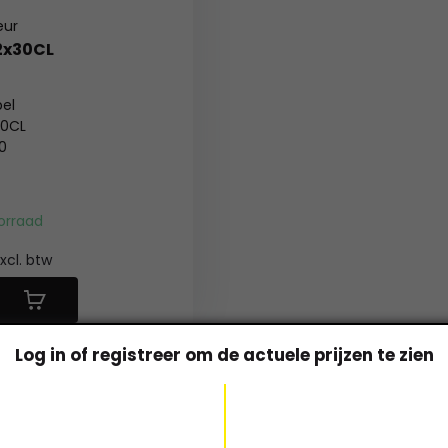
eur
12x30CL
pel
30CL
20
: Fles 12x0,10 + Krat 0,75
orraad
xcl. btw
Log in of registreer om de actuele prijzen te zien