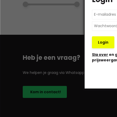
Login
Sla over
en g
Heb je een vraag?
prijsweerga
We helpen je graag via Whatsapp!
Kom in contact!