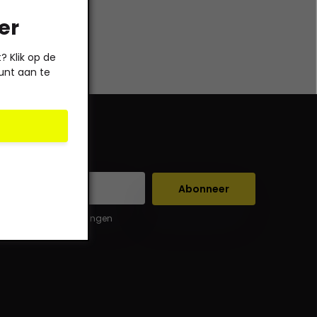
er
 Klik op de
unt aan te
Abonneer
er de wettelijke beperkingen