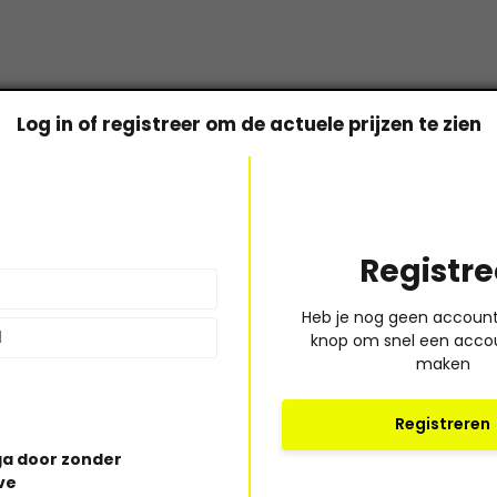
Log in of registreer om de actuele prijzen te zien
Bel of mail ons!
Registre
Ma t/m vr: 09:00 uur tot 17:00 uur
* Lees hi
Heb je nog geen account?
030-6332929
knop om snel een acco
verkoop@vanbieren.nl
maken
Registreren
a door zonder
ve