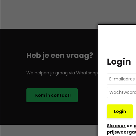
Heb je een vraag?
Login
We helpen je graag via Whatsapp!
Kom in contact!
Login
Sla over
en g
prijsweerga