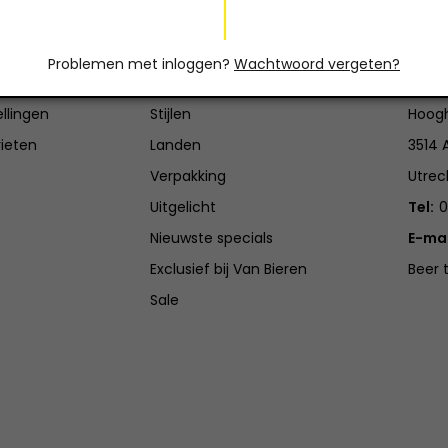
count
Categorieën
Con
Problemen met inloggen?
Wachtwoord vergeten?
en
Brouwerijen
Van B
ellingen
Stijlen
Hoogh
rieten
Landen
3514 
Verpakking
Utrec
Uitgelicht
Tel:
0
Nieuwste specials
E-mai
Exclusief bij Van Bieren
Beer 
Sale