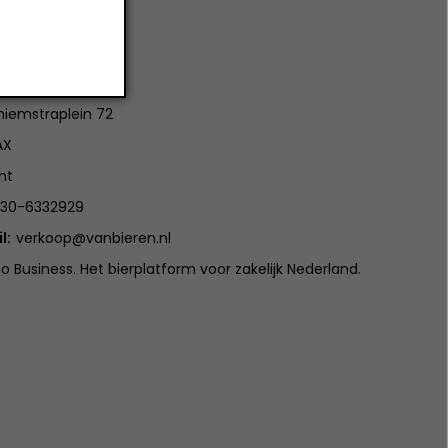
tact
ieren
iemstraplein 72
AX
ht
30-6332929
l:
verkoop@vanbieren.nl
to Business. Het bierplatform voor zakelijk Nederland.