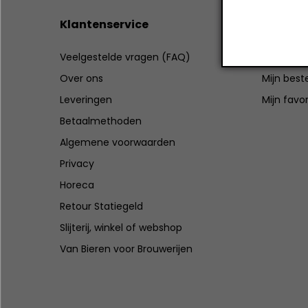
Klantenservice
Mijn ac
Veelgestelde vragen (FAQ)
Registrer
Over ons
Mijn best
Leveringen
Mijn favo
Betaalmethoden
Algemene voorwaarden
Privacy
Horeca
Retour Statiegeld
Slijterij, winkel of webshop
Van Bieren voor Brouwerijen