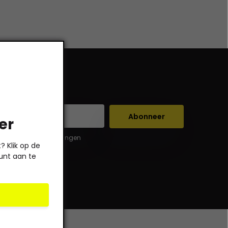
Abonneer
er
er de wettelijke beperkingen
 Klik op de
unt aan te