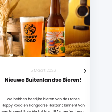
5 Maart 2026
Nieuwe Buitenlandse Bieren!
N
We hebben heerlijke bieren van de Franse
Hoppy Road en Hongaarse Horizont binnen! Van
bierl
een Harvest Pale Ale tot Hazy IPA’s, perfect voor
sp