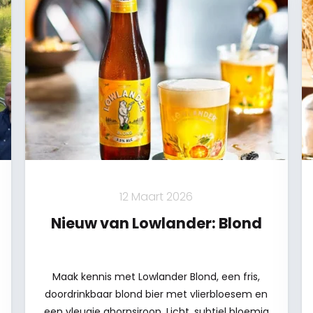
12 Maart 2026
Nieuw van Lowlander: Blond
Maak kennis met Lowlander Blond, een fris,
doordrinkbaar blond bier met vlierbloesem en
een vleugje ahornsiroop. Licht, subtiel bloemig