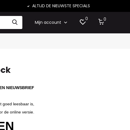
ALTIJD DE NIEUWSTE SPECIALS
0
0
Mijn account
ock
REN NIEUWSBRIEF
t goed leesbaar is,
r de online versie.
EN