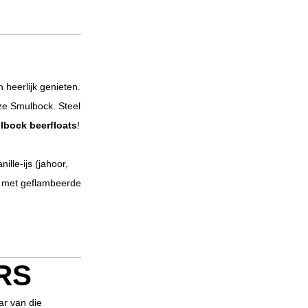
!
 heerlijk genieten.
ze Smulbock. Steel
lbock beerfloats
!
lle-ijs (jahoor,
er met geflambeerde
RS
ar van die