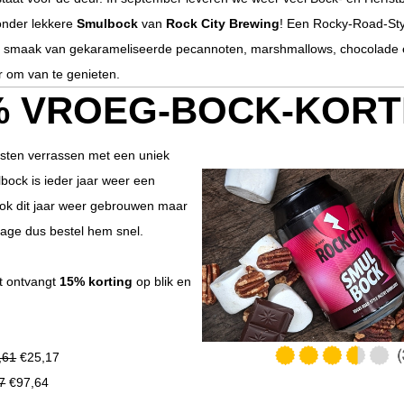
onder lekkere
Smulbock
van
Rock City Brewing
! Een Rocky-Road-St
smaak van gekarameliseerde pecannoten, marshmallows, chocolade en
r om van te genieten.
% VROEG-BOCK-KORT
asten verrassen met een uniek
bock is ieder jaar weer een
Ook dit jaar weer gebrouwen maar
lage dus bestel hem snel.
t ontvangt
15% korting
op blik en
,61
€25,17
7
€97,64