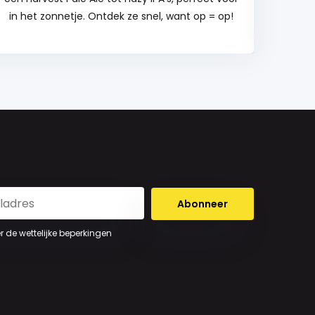
in het zonnetje. Ontdek ze snel, want op = op!
kruid
Abonneer
er de wettelijke beperkingen