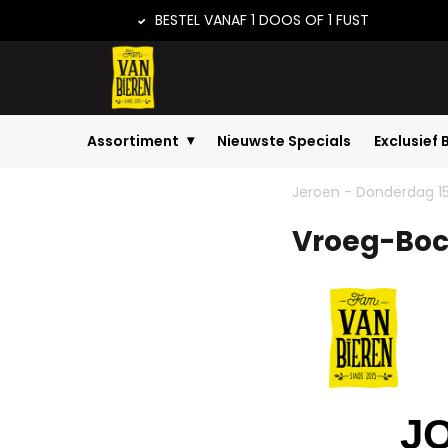
BESTEL VANAF 1 DOOS OF 1 FUST
Assortiment
Nieuwste Specials
Exclusief 
Home
Vroeg-Bock-Korting op Rock Cit...
Ni
Jeroen - Donderdag 1
Vroeg-Boc
J