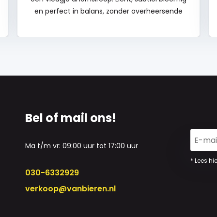
en perfect in balans, zonder overheersende
smaken. Ideaal bij de lunch, borrel of het diner!
En met elke slok steun je wereldwijde
herbebossingsprojecten. Goed van smaak, en
goed voor de natuur. Wat wil je nog meer?
Ontdek hem snel!
Bel of mail ons!
Ma t/m vr: 09:00 uur tot 17:00 uur
* Lees hi
030-6332929
verkoop@vanbieren.nl