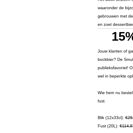
waaronder de bijz
gebrouwen met de 
en zoet dessertbie
15
Jouw klanten of g
bockbier? De Smul
publieksfavoriet! 
wel in beperkte op
Wie hem nu bestel
fust.
Blik (12x33cl):
€29
Fust (20L):
€114,8