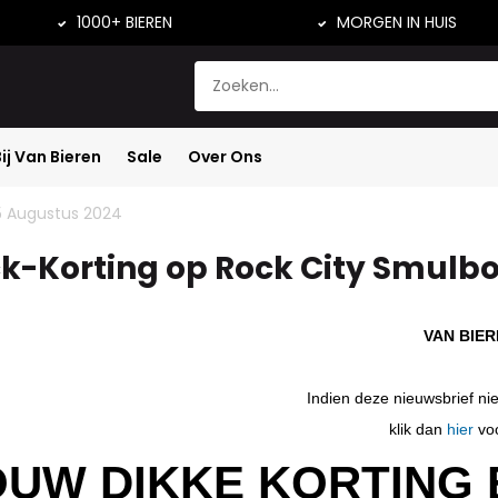
1000+ BIEREN
MORGEN IN HUIS
Bij Van Bieren
Sale
Over Ons
euws
5 Augustus 2024
k-Korting op Rock City Smulb
VAN BIE
Indien deze nieuwsbrief nie
klik dan
hier
voo
OUW DIKKE KORTING 