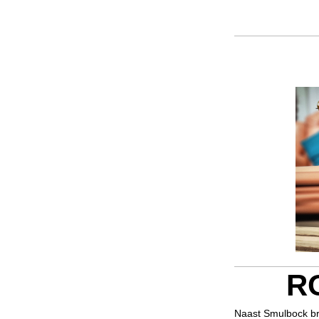
R
Naast Smulbock bro