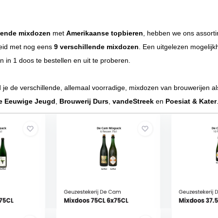
llende mixdozen
met
Amerikaanse topbieren
, hebben we ons assort
eid met nog eens
9 verschillende mixdozen
. Een uitgelezen mogelijk
n in 1 doos te bestellen en uit te proberen.
je de verschillende, allemaal voorradige, mixdozen van brouwerijen a
e Eeuwige Jeugd
,
Brouwerij Durs
,
vandeStreek
en
Poesiat & Kater