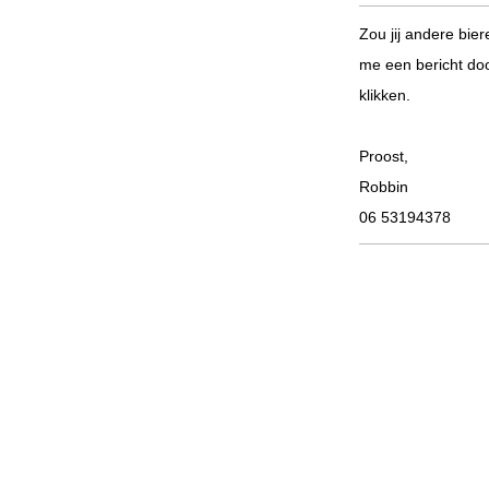
Zou jij andere bie
me een bericht doo
klikken.
Proost,
Robbin
06 53194378