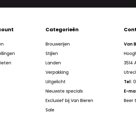
count
Categorieën
Con
en
Brouwerijen
Van B
ellingen
Stijlen
Hoogh
rieten
Landen
3514 
Verpakking
Utrec
Uitgelicht
Tel:
0
Nieuwste specials
E-mai
Exclusief bij Van Bieren
Beer 
Sale