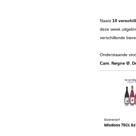
Naast
10 verschi
deze week uitgebr
verschillende biere
Onderstaande vind 
Cam
,
Nøgne Ø
,
D