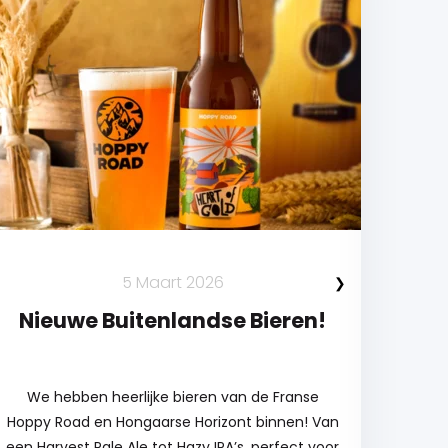
5 Maart 2026
Nieuwe Buitenlandse Bieren!
N
We hebben heerlijke bieren van de Franse
Hoppy Road en Hongaarse Horizont binnen! Van
bierl
een Harvest Pale Ale tot Hazy IPA’s, perfect voor
sp