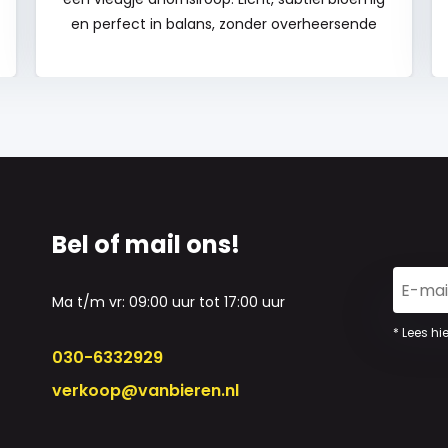
en perfect in balans, zonder overheersende
smaken. Ideaal bij de lunch, borrel of het diner!
En met elke slok steun je wereldwijde
herbebossingsprojecten. Goed van smaak, en
goed voor de natuur. Wat wil je nog meer?
Ontdek hem snel!
Bel of mail ons!
Ma t/m vr: 09:00 uur tot 17:00 uur
* Lees hi
030-6332929
verkoop@vanbieren.nl