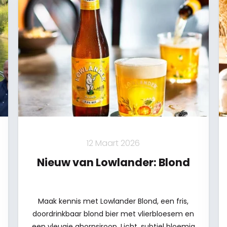
12 Maart 2026
Nieuw van Lowlander: Blond
Maak kennis met Lowlander Blond, een fris,
doordrinkbaar blond bier met vlierbloesem en
een vleugje ahornsiroop. Licht, subtiel bloemig