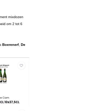
iment mixdozen
heid om 2 tot 6
ls
Boerenerf
,
De
.