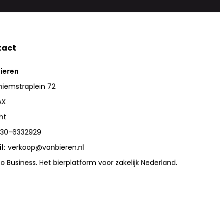
tact
ieren
iemstraplein 72
AX
ht
30-6332929
l:
verkoop@vanbieren.nl
to Business. Het bierplatform voor zakelijk Nederland.