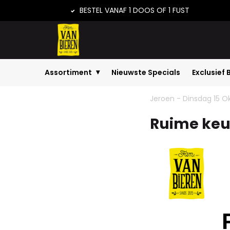
BESTEL VANAF 1 DOOS OF 1 FUST
Assortiment
Nieuwste Specials
Exclusief 
Home
Ruime keuze Mixdozen
Nieuws
Jeroen - Dinsdag 15 O
Ruime keu