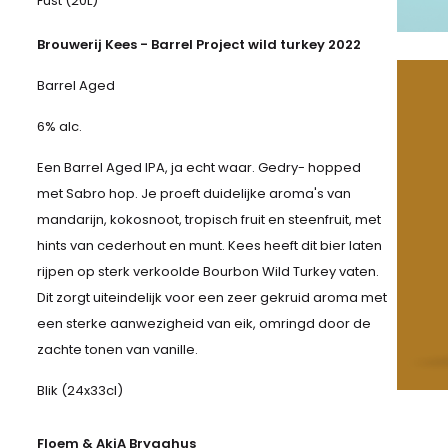
Fust (20L)
Brouwerij Kees - Barrel Project wild turkey 2022
Barrel Aged
6% alc.
Een Barrel Aged IPA, ja echt waar. Gedry- hopped
met Sabro hop. Je proeft duidelijke aroma's van
mandarijn, kokosnoot, tropisch fruit en steenfruit, met
hints van cederhout en munt. Kees heeft dit bier laten
rijpen op sterk verkoolde Bourbon Wild Turkey vaten.
Dit zorgt uiteindelijk voor een zeer gekruid aroma met
een sterke aanwezigheid van eik, omringd door de
zachte tonen van vanille.
Blik (24x33cl)
Floem & AkiA Brygghus