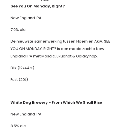
See You On Monday, Right?
New England IPA
7.0% alc.
De nieuwste samenwerking tussen Floem en AkiA. SEE
YOU ON MONDAY, RIGHT? is een mooie zachte New
England IPA met Mosaic, Ekuanot & Galaxy hop.
Blik (12x44cl)
Fust (20L)
White Dog Brewery - From Which We Shall Rise
New England IPA
8.5% alc.