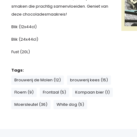
smaken die prachtig samenvloeiden. Geniet van
deze chocoladesmaakreis!
Blik (12x44cl)
Blik (24x44cl)
Fust (20L)
Tags:
Brouwerij de Molen (12)
brouwerij kees (15)
Floem (9)
Frontaal (5)
Kompaan bier (1)
Moersleutel (36)
White dog (5)