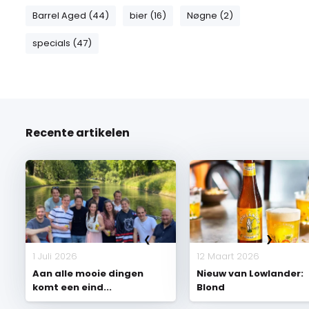
Barrel Aged (44)
bier (16)
Nøgne (2)
specials (47)
Recente artikelen
1 Juli 2026
12 Maart 2026
Aan alle mooie dingen
Nieuw van Lowlander:
komt een eind...
Blond