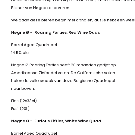
Pilsner van Nøgne reserveren.
We gaan deze bieren begin mei ophalen, dus je hebt een week 
Nøgne Ø -
Roaring Forties, Red Wine Quad
Barrel Aged Quadrupel
14.5% alc.
Nøgne Ø Roaring Forties heeft 20 maanden gerijpt op
Amerikaanse Zinfandel vaten. De Californische vaten
halen de volle smaak van deze Belgische Quadrupel
naar boven.
Fles (12x33cl):
Fust (20L):
Nøgne Ø - Furious Fifties, White Wine Quad
Barrel Aged Quadrupel