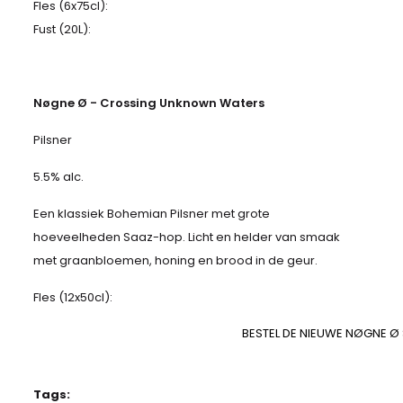
Fles (6x75cl):
Fust (20L):
Nøgne Ø - Crossing Unknown Waters
Pilsner
5.5% alc.
Een klassiek Bohemian Pilsner met grote
hoeveelheden Saaz-hop. Licht en helder van smaak
met graanbloemen, honing en brood in de geur.
Fles (12x50cl):
BESTEL DE NIEUWE NØGNE Ø
Tags: