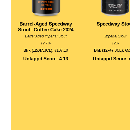
Barrel-Aged Speedway
Speedway Sto
Stout: Coffee Cake 2024
Barrel Aged Imperial Stout
Imperial Stout
12.7%
12%
Blik (12x47.3CL):
€107.10
Blik (12x47.3CL):
€5
Untappd Score
: 4.13
Untappd Score
: