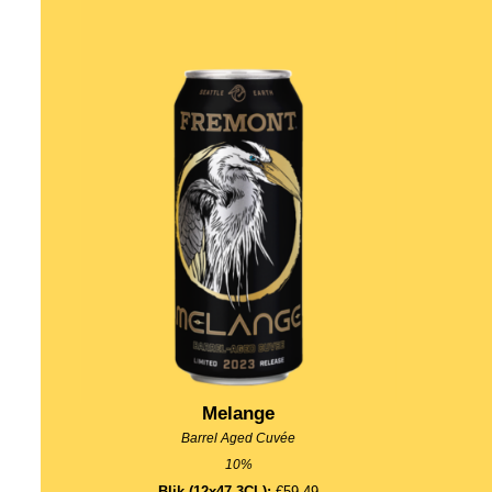
Melange
Barrel Aged Cuvée
10%
Blik (12x47.3CL):
€59.49