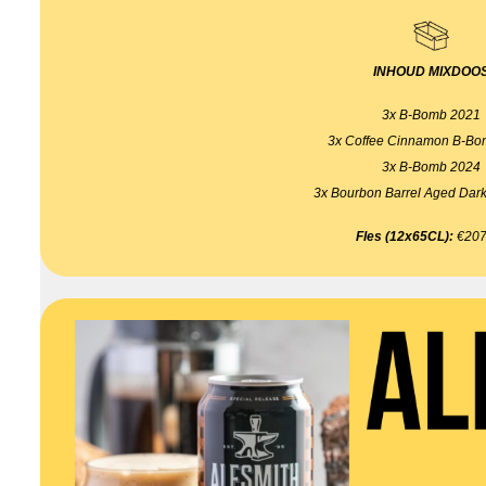
INHOUD MIXDOO
3x B-Bomb 2021
3x Coffee Cinnamon B-B
3x B-Bomb 2024
3x Bourbon Barrel Aged Dark
Fles (12x65CL):
€207