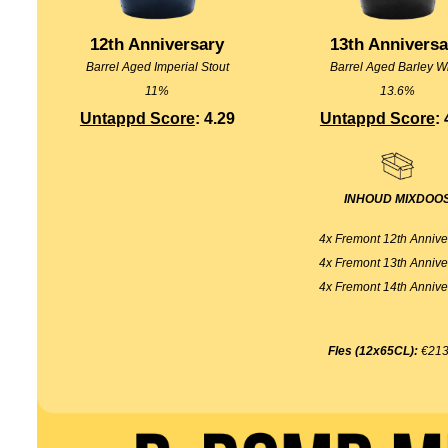
12th Anniversary
13th Anniversa
Barrel Aged Imperial Stout
Barrel Aged Barley W
11%
13.6%
Untappd Score
: 4.29
Untappd Score
:
INHOUD MIXDOO
4x Fremont 12th Annive
4x Fremont 13th Annive
4x Fremont 14th Annive
Fles (12x65CL):
€213