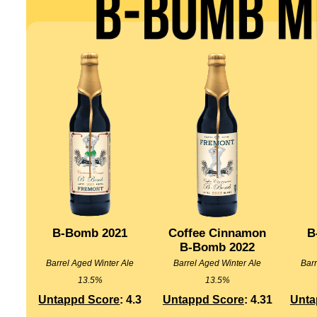
B-Bomb 2021
Coffee Cinnamon
B
B-Bomb 2022
Barrel Aged Winter Ale
Barrel Aged Winter Ale
Barr
13.5%
13.5%
Untappd Score
: 4.3
Untappd Score
: 4.31
Unta