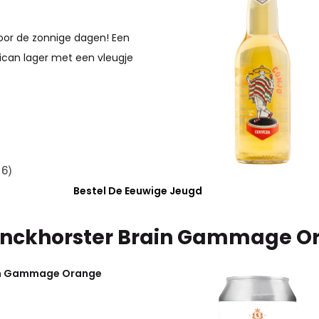
oor de zonnige dagen! Een
ican lager met een vleugje
Bestel De Eeuwige Jeugd
onckhorster Brain Gammage O
ain Gammage Orange