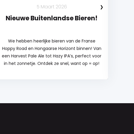
5 Maart 2026
Nieuwe Buitenlandse Bieren!
N
We hebben heerlijke bieren van de Franse
Hoppy Road en Hongaarse Horizont binnen! Van
bierl
een Harvest Pale Ale tot Hazy IPA’s, perfect voor
sp
in het zonnetje. Ontdek ze snel, want op = op!
kruid