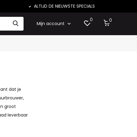
ALTIJD DE NIEUWSTE SPECIALS
0
0
Mijn account
Want dat je
huurbrouwer,
n groot
raad leverbaar