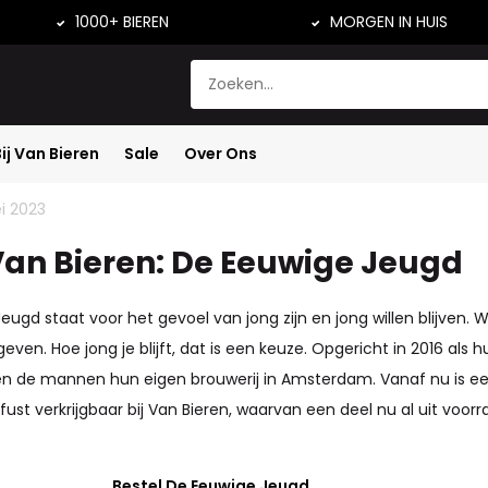
1000+ BIEREN
MORGEN IN HUIS
Bij Van Bieren
Sale
Over Ons
ws
i 2023
Van Bieren: De Eeuwige Jeugd
eugd staat voor het gevoel van jong zijn en jong willen blijven. 
even. Hoe jong je blijft, dat is een keuze. Opgericht in 2016 als 
n de mannen hun eigen brouwerij in Amsterdam. Vanaf nu is ee
 fust verkrijgbaar bij Van Bieren, waarvan een deel nu al uit voor
Bestel De Eeuwige Jeugd