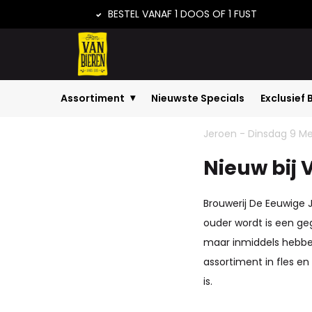
BESTEL VANAF 1 DOOS OF 1 FUST
Assortiment
Nieuwste Specials
Exclusief 
Home
Nieuw bij Van Bieren: De Eeuwi...
Nieu
Jeroen - Dinsdag 9 Me
Nieuw bij 
Brouwerij De Eeuwige J
ouder wordt is een geg
maar inmiddels hebbe
assortiment in fles en
is.