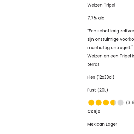
Weizen Tripel
7.7% alc
"Een schofterig zelfv
zijn onstuimige voork
manhaftig ontregelt.
Weizen en een Tripel is
terras.
Fles (12x33cl)
Fust (20L)
Conjo
Mexican Lager