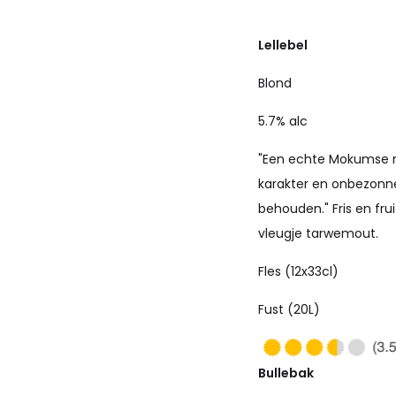
Lellebel
Blond
5.7% alc
"Een echte Mokumse m
karakter en onbezonne
behouden." Fris en fru
vleugje tarwemout.
Fles (12x33cl)
Fust (20L)
Bullebak