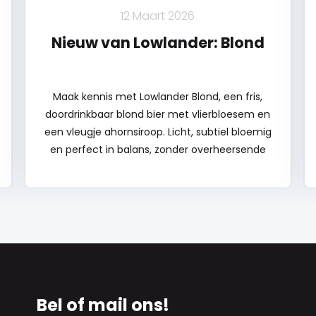
12 Maart 2026
Nieuw van Lowlander: Blond
Maak kennis met Lowlander Blond, een fris,
doordrinkbaar blond bier met vlierbloesem en
een vleugje ahornsiroop. Licht, subtiel bloemig
en perfect in balans, zonder overheersende
smaken. Ideaal bij de lunch, borrel of het diner!
En met elke slok steun je wereldwijde
herbebossingsprojecten. Goed van smaak, en
goed voor de natuur. Wat wil je nog meer?
Ontdek hem snel!
Bel of mail ons!