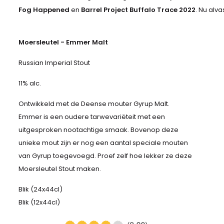
Fog Happened
en
Barrel Project Buffalo Trace 2022
. Nu alva
Moersleutel - Emmer Malt
Russian Imperial Stout
11% alc.
Ontwikkeld met de Deense mouter Gyrup Malt.
Emmer is een oudere tarwevariëteit met een
uitgesproken nootachtige smaak. Bovenop deze
unieke mout zijn er nog een aantal speciale mouten
van Gyrup toegevoegd. Proef zelf hoe lekker ze deze
Moersleutel Stout maken.
Blik (24x44cl)
Blik (12x44cl)