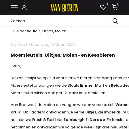
0
0
Moersleutels, Uiltjes, Molen- ...
Evy Kievit - Maandag 21 Maart 2022
Moersleutels, Uiltjes, Molen- en Keesbieren
Hallo,
De zon schijnt volop, tijd voor nieuwe bieren. Vandaag komt er
Moersleutel ontvangen we de Stouts
Emmer Malt
en
Reloade
Moersleutel blikken ook per 12-pack kunt bestellen!
Van Brouwerij de Molen ontvangen we een verse batch
Water 
Kruid
. Uit Haarlem ontvangen we verse Uiltjes; de Imperial IPA
het nieuwe Fresh & Fast bier
Edinburgh El Dorado
. En tenslot
net binnen en ontvangen we volgende week zijn drie nieuwste