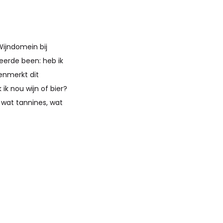
ijndomein bij
keerde been: heb ik
kenmerkt dit
ik nou wijn of bier?
 wat tannines, wat