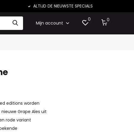
ALTIJD DE NIEUWSTE SPECIALS
0
0
Mijn account
he
ited editions worden
 nieuwe Grape Ales uit
en rode variant
 bekende