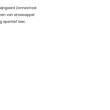
wijngaard Zonnestraal
tonen van sinaasappel
 aperitief bier,