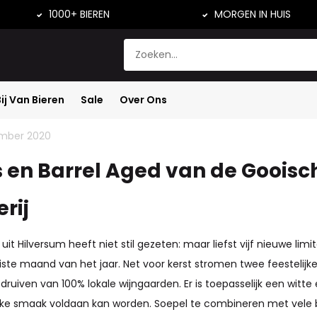
1000+ BIEREN
MORGEN IN HUIS
Bij Van Bieren
Sale
Over Ons
uws
cember 2020
 en Barrel Aged van de Gooisc
rij
uit Hilversum heeft niet stil gezeten: maar liefst vijf nieuwe lim
ste maand van het jaar. Net voor kerst stromen twee feestelijke
uiven van 100% lokale wijngaarden. Er is toepasselijk een witte 
ke smaak voldaan kan worden. Soepel te combineren met vele