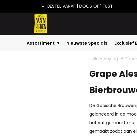
BESTEL VANAF 1 DOOS OF 1 FUST
Assortiment
Nieuwste Specials
Exclusief 
Home
Grape Ales en Barrel Aged van ...
Nie
Jelle - Vrijdag 18 De
Grape Ales
Bierbrouwe
De Gooische Brouwerij 
gelanceerd in de mooi
het vat gemaakt met dr
gemaakt zodat aan el