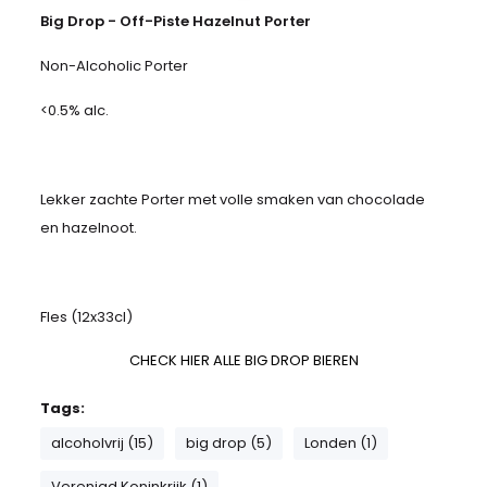
Big Drop - Off-Piste Hazelnut Porter
Non-Alcoholic Porter
<0.5% alc.
Lekker zachte Porter met volle smaken van chocolade
en hazelnoot.
Fles (12x33cl)
CHECK HIER ALLE BIG DROP BIEREN
Tags:
alcoholvrij (15)
big drop (5)
Londen (1)
Verenigd Koninkrijk (1)