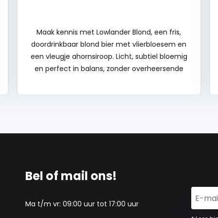
Maak kennis met Lowlander Blond, een fris,
doordrinkbaar blond bier met vlierbloesem en
een vleugje ahornsiroop. Licht, subtiel bloemig
en perfect in balans, zonder overheersende
smaken. Ideaal bij de lunch, borrel of het diner!
En met elke slok steun je wereldwijde
herbebossingsprojecten. Goed van smaak, en
goed voor de natuur. Wat wil je nog meer?
Ontdek hem snel!
Bel of mail ons!
Ma t/m vr: 09:00 uur tot 17:00 uur