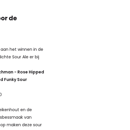
oor de
 aan het winnen in de
hte Sour Ale er bij
tchman - Rose Hipped
d Funky Sour
0
 eikenhout en de
uisbessmaak van
hop maken deze sour