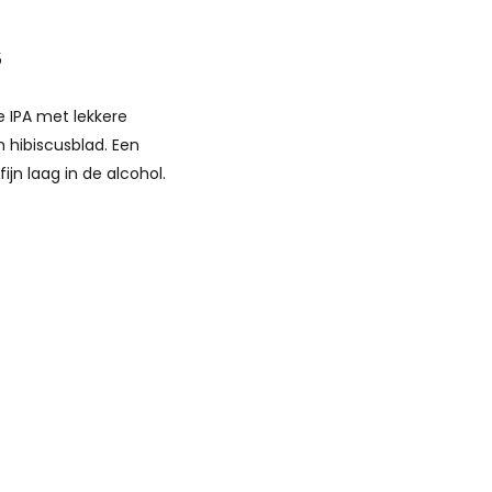
5
ge IPA met lekkere
n hibiscusblad. Een
fijn laag in de alcohol.