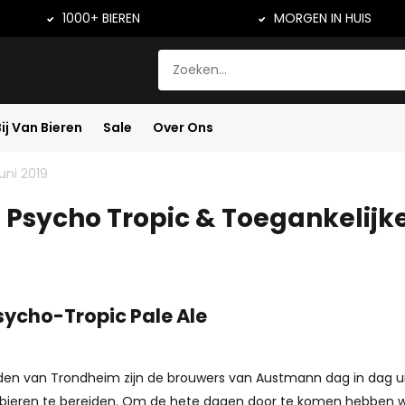
1000+ BIEREN
MORGEN IN HUIS
Bij Van Bieren
Sale
Over Ons
Nieuws
uni 2019
Psycho Tropic & Toegankelijke
Psycho-Tropic Pale Ale
den van Trondheim zijn de brouwers van Austmann dag in dag u
 bieren te bereiden. Om de hete dagen door te komen hebben wi