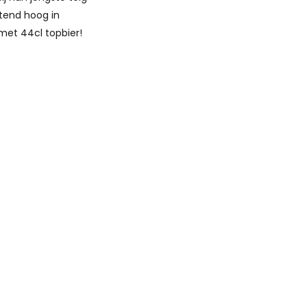
ttend hoog in
met 44cl topbier!