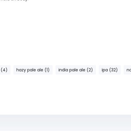
 (4)
hazy pale ale (1)
india pale ale (2)
ipa (32)
n