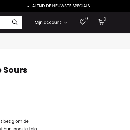
ALTIJD DE NIEUWSTE SPECIALS
0
0
Mijn account
 Sours
it bezig om de
j hun jongste telg