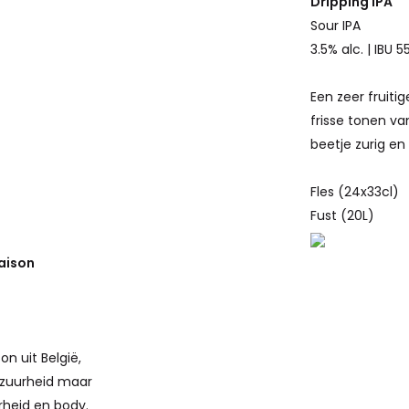
Dripping IPA
Sour IPA
3.5% alc. | IBU 5
Een zeer fruiti
frisse tonen va
beetje zurig en 
Fles (24x33cl)
Fust (20L)
aison
on uit België,
 zuurheid maar
rheid en body.