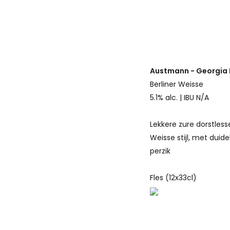
Austmann - Georgia
Berliner Weisse
5.1% alc. | IBU N/A
Lekkere zure dorstlesse
Weisse stijl, met duid
perzik
Fles (12x33cl)