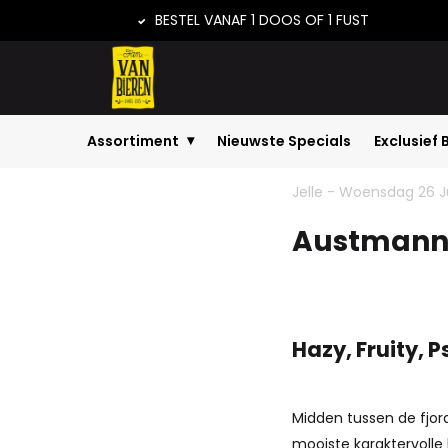
BESTEL VANAF 1 DOOS OF 1 FUST
Assortiment
Nieuwste Specials
Exclusief 
Home
Austmann Psycho Tropic & Toega...
Jelle - Woensdag 26 J
Austmann 
Hazy, Fruity, 
Midden tussen de fjor
mooiste karaktervolle