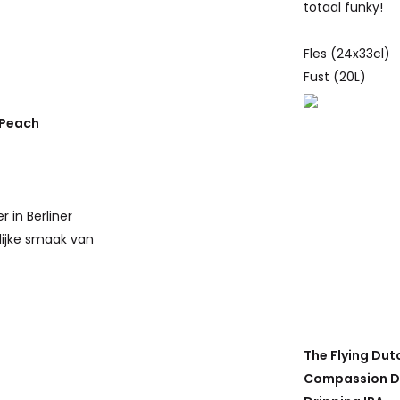
totaal funky!
Fles (24x33cl)
Fust (20L)
 Peach
r in Berliner
elijke smaak van
The Flying Dut
Compassion Di