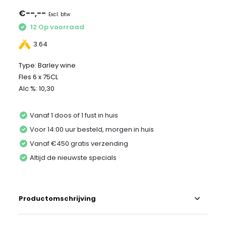
€--,--
Excl. btw
12 Op voorraad
3.64
Type: Barley wine
Fles 6 x 75CL
Alc %: 10,30
Vanaf 1 doos of 1 fust in huis
Voor 14:00 uur besteld, morgen in huis
Vanaf €450 gratis verzending
Altijd de nieuwste specials
Productomschrijving